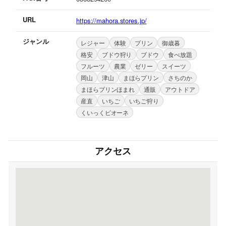
URL
https://mahora.stores.jp/
ジャンル
レジャー
体験
プリン
御歳暮
格安
ブドウ狩り
ブドウ
食べ放題
フルーツ
農業
ゼリー
スイーツ
岡山
津山
まほらプリン
さちのか
まほらプリンほまれ
通販
アウトドア
産直
いちご
いちご狩り
くいっくピオーネ
アクセス