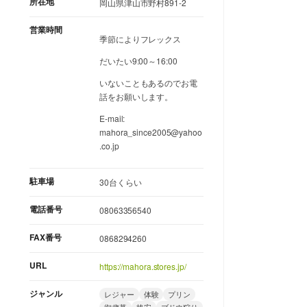
所在地
岡山県津山市野村891-2
営業時間
季節によりフレックス
だいたい9:00～16:00
いないこともあるのでお電
話をお願いします。
E-mail:
mahora_since2005@yahoo
.co.jp
駐車場
30台くらい
電話番号
08063356540
FAX番号
0868294260
URL
https://mahora.stores.jp/
ジャンル
レジャー
体験
プリン
御歳暮
格安
ブドウ狩り