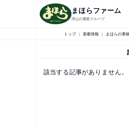
内
まほらファーム
容
津山の農業グループ
を
ス
トップ
新着情報
まほらの果
キ
ッ
プ
該当する記事がありません。