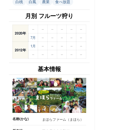
白桃
白鳳
農業
食べ放題
月別 フルーツ狩り
–
–
–
–
–
–
2020年
7月
–
–
–
–
–
1月
–
–
–
–
–
2012年
–
–
–
–
–
–
基本情報
名称(かな)
まほらファーム（まほら）