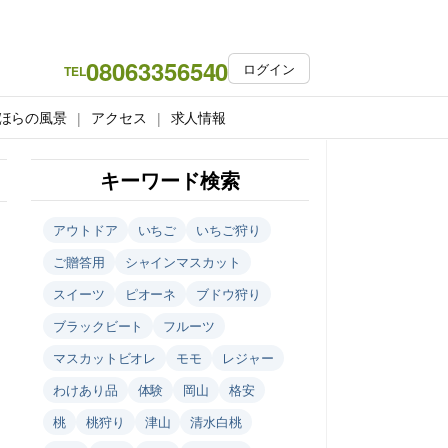
08063356540
ログイン
TEL
ほらの風景
アクセス
求人情報
キーワード検索
アウトドア
いちご
いちご狩り
ご贈答用
シャインマスカット
スイーツ
ピオーネ
ブドウ狩り
ブラックビート
フルーツ
マスカットビオレ
モモ
レジャー
わけあり品
体験
岡山
格安
桃
桃狩り
津山
清水白桃