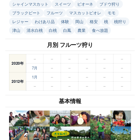
シャインマスカット
スイーツ
ピオーネ
ブドウ狩り
ブラックビート
フルーツ
マスカットビオレ
モモ
レジャー
わけあり品
体験
岡山
格安
桃
桃狩り
津山
清水白桃
白桃
白鳳
農業
食べ放題
月別 フルーツ狩り
–
–
–
–
–
–
2020年
7月
–
–
–
–
–
1月
–
–
–
–
–
2012年
–
–
–
–
–
–
基本情報