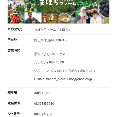
名称(かな)
まほらファーム（まほら）
所在地
岡山県津山市野村891-2
営業時間
季節によりフレックス
だいたい9:00～16:00
いないこともあるのでお電話をお願いします。
E-mail: mahora_since2005@yahoo.co.jp
駐車場
30台くらい
電話番号
08063356540
FAX番号
0868294260