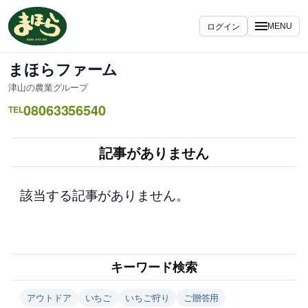
内
容
ログイン
MENU
を
ス
まほらファーム
キ
津山の農業グループ
ッ
08063356540
プ
TEL
記事がありません
該当する記事がありません。
キーワード検索
アウトドア
いちご
いちご狩り
ご贈答用