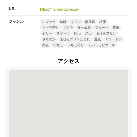
URL
https://mahora.stores.jp/
ジャンル
レジャー
体験
プリン
御歳暮
格安
ブドウ狩り
ブドウ
食べ放題
フルーツ
農業
ゼリー
スイーツ
岡山
津山
まほらプリン
さちのか
まほらプリンほまれ
通販
アウトドア
産直
いちご
いちご狩り
くいっくピオーネ
アクセス