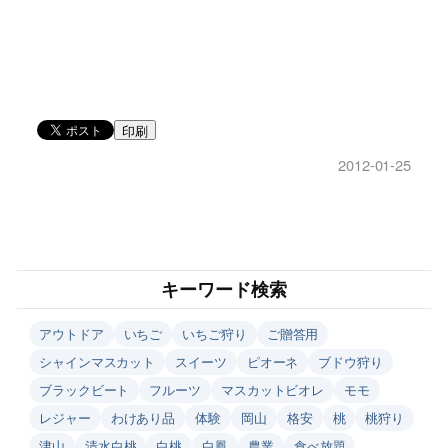
印刷
2012-01-25
キーワード検索
アウトドア
いちご
いちご狩り
ご贈答用
シャインマスカット
スイーツ
ピオーネ
ブドウ狩り
ブラックビート
フルーツ
マスカットビオレ
モモ
レジャー
わけあり品
体験
岡山
格安
桃
桃狩り
津山
清水白桃
白桃
白鳳
農業
食べ放題