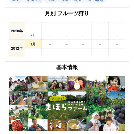
月別 フルーツ狩り
–
–
–
–
–
–
2020年
7月
–
–
–
–
–
1月
–
–
–
–
–
2012年
–
–
–
–
–
–
基本情報