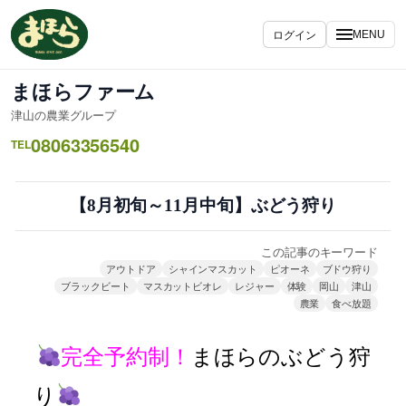
内
容
ログイン
MENU
を
ス
まほらファーム
キ
津山の農業グループ
ッ
08063356540
プ
TEL
【8月初旬～11月中旬】ぶどう狩り
この記事のキーワード
アウトドア
シャインマスカット
ピオーネ
ブドウ狩り
ブラックビート
マスカットビオレ
レジャー
体験
岡山
津山
農業
食べ放題
完全予約制！
まほらのぶどう狩
り