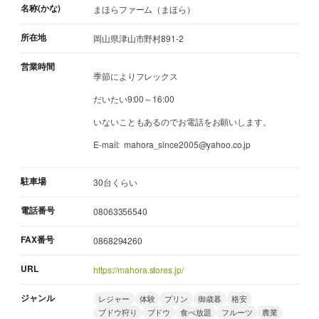
名称(かな)
まほらファーム（まほら）
所在地
岡山県津山市野村891-2
営業時間
季節によりフレックス
だいたい9:00～16:00
いないこともあるのでお電話をお願いします。
E-mail: mahora_since2005@yahoo.co.jp
駐車場
30台くらい
電話番号
08063356540
FAX番号
0868294260
URL
https://mahora.stores.jp/
ジャンル
レジャー
体験
プリン
御歳暮
格安
ブドウ狩り
ブドウ
食べ放題
フルーツ
農業