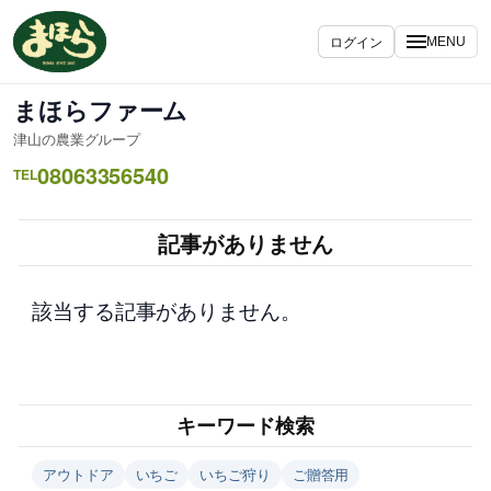
内
容
ログイン
MENU
を
ス
まほらファーム
キ
津山の農業グループ
ッ
08063356540
プ
TEL
記事がありません
該当する記事がありません。
キーワード検索
アウトドア
いちご
いちご狩り
ご贈答用