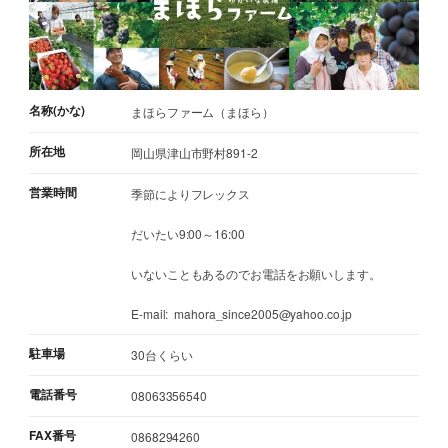
名称(かな)
まほらファーム（まほら）
所在地
岡山県津山市野村891-2
営業時間
季節によりフレックス
だいたい9:00～16:00
いないこともあるのでお電話をお願いします。
E-mail: mahora_since2005@yahoo.co.jp
駐車場
30台くらい
電話番号
08063356540
FAX番号
0868294260