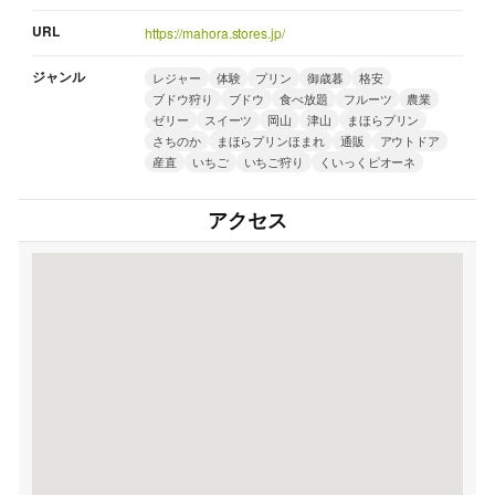
URL
https://mahora.stores.jp/
ジャンル
レジャー
体験
プリン
御歳暮
格安
ブドウ狩り
ブドウ
食べ放題
フルーツ
農業
ゼリー
スイーツ
岡山
津山
まほらプリン
さちのか
まほらプリンほまれ
通販
アウトドア
産直
いちご
いちご狩り
くいっくピオーネ
アクセス