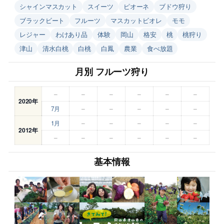
シャインマスカット
スイーツ
ピオーネ
ブドウ狩り
ブラックビート
フルーツ
マスカットビオレ
モモ
レジャー
わけあり品
体験
岡山
格安
桃
桃狩り
津山
清水白桃
白桃
白鳳
農業
食べ放題
月別 フルーツ狩り
–
–
–
–
–
–
2020年
7月
–
–
–
–
–
1月
–
–
–
–
–
2012年
–
–
–
–
–
–
基本情報