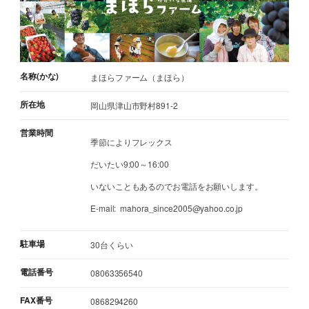
名称(かな)
まほらファーム（まほら）
所在地
岡山県津山市野村891-2
営業時間
季節によりフレックス
だいたい9:00～16:00
いないこともあるのでお電話をお願いします。
E-mail: mahora_since2005@yahoo.co.jp
駐車場
30台くらい
電話番号
08063356540
FAX番号
0868294260