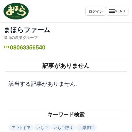
内
容
ログイン
MENU
を
ス
まほらファーム
キ
津山の農業グループ
ッ
08063356540
プ
TEL
記事がありません
該当する記事がありません。
キーワード検索
アウトドア
いちご
いちご狩り
ご贈答用