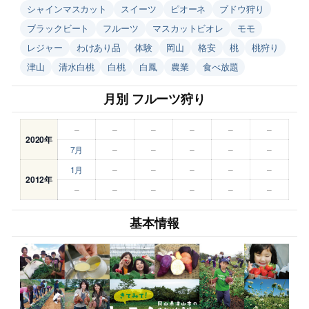
シャインマスカット
スイーツ
ピオーネ
ブドウ狩り
ブラックビート
フルーツ
マスカットビオレ
モモ
レジャー
わけあり品
体験
岡山
格安
桃
桃狩り
津山
清水白桃
白桃
白鳳
農業
食べ放題
月別 フルーツ狩り
–
–
–
–
–
–
2020年
7月
–
–
–
–
–
1月
–
–
–
–
–
2012年
–
–
–
–
–
–
基本情報