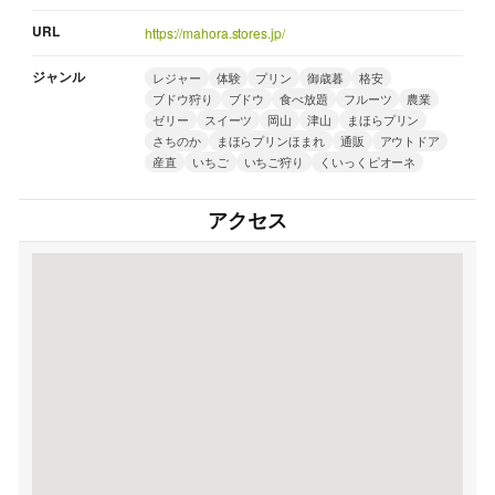
URL
https://mahora.stores.jp/
ジャンル
レジャー
体験
プリン
御歳暮
格安
ブドウ狩り
ブドウ
食べ放題
フルーツ
農業
ゼリー
スイーツ
岡山
津山
まほらプリン
さちのか
まほらプリンほまれ
通販
アウトドア
産直
いちご
いちご狩り
くいっくピオーネ
アクセス