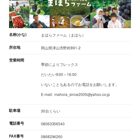
名称(かな)
まほらファーム（まほら）
所在地
岡山県津山市野村891-2
営業時間
季節によりフレックス
だいたい9:00～16:00
いないこともあるのでお電話をお願いします。
E-mail: mahora_since2005@yahoo.co.jp
駐車場
30台くらい
電話番号
08063356540
FAX番号
0868294260