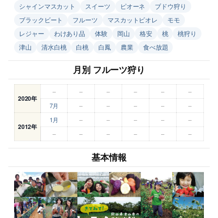
シャインマスカット
スイーツ
ピオーネ
ブドウ狩り
ブラックビート
フルーツ
マスカットビオレ
モモ
レジャー
わけあり品
体験
岡山
格安
桃
桃狩り
津山
清水白桃
白桃
白鳳
農業
食べ放題
月別 フルーツ狩り
–
–
–
–
–
–
2020年
7月
–
–
–
–
–
1月
–
–
–
–
–
2012年
–
–
–
–
–
–
基本情報