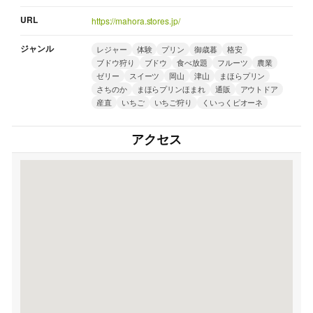
URL
https://mahora.stores.jp/
ジャンル
レジャー
体験
プリン
御歳暮
格安
ブドウ狩り
ブドウ
食べ放題
フルーツ
農業
ゼリー
スイーツ
岡山
津山
まほらプリン
さちのか
まほらプリンほまれ
通販
アウトドア
産直
いちご
いちご狩り
くいっくピオーネ
アクセス