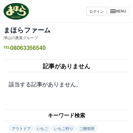
内
容
ログイン
MENU
を
ス
まほらファーム
キ
津山の農業グループ
ッ
08063356540
プ
TEL
記事がありません
該当する記事がありません。
キーワード検索
アウトドア
いちご
いちご狩り
ご贈答用