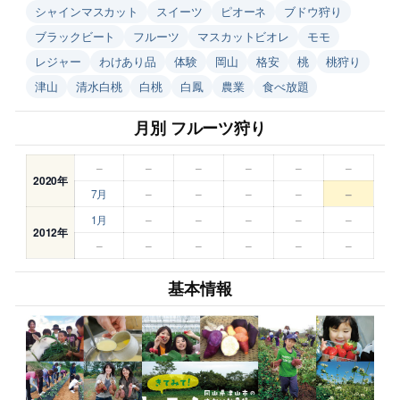
シャインマスカット
スイーツ
ピオーネ
ブドウ狩り
ブラックビート
フルーツ
マスカットビオレ
モモ
レジャー
わけあり品
体験
岡山
格安
桃
桃狩り
津山
清水白桃
白桃
白鳳
農業
食べ放題
月別 フルーツ狩り
–
–
–
–
–
–
2020年
7月
–
–
–
–
–
1月
–
–
–
–
–
2012年
–
–
–
–
–
–
基本情報