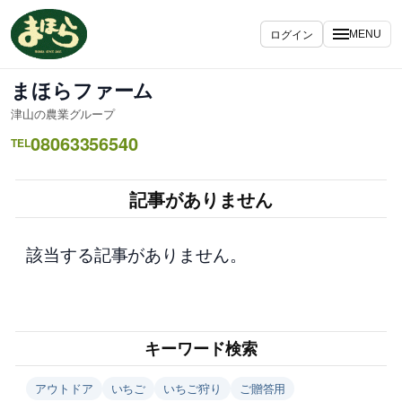
内
容
ログイン
MENU
を
ス
まほらファーム
キ
津山の農業グループ
ッ
08063356540
プ
TEL
記事がありません
該当する記事がありません。
キーワード検索
アウトドア
いちご
いちご狩り
ご贈答用