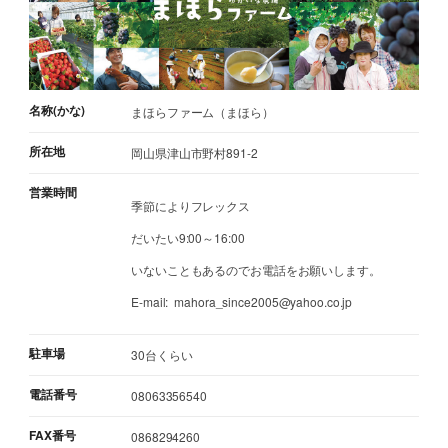
名称(かな)
まほらファーム（まほら）
所在地
岡山県津山市野村891-2
営業時間
季節によりフレックス
だいたい9:00～16:00
いないこともあるのでお電話をお願いします。
E-mail: mahora_since2005@yahoo.co.jp
駐車場
30台くらい
電話番号
08063356540
FAX番号
0868294260