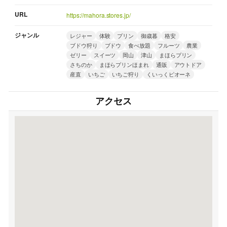
URL
https://mahora.stores.jp/
ジャンル
レジャー
体験
プリン
御歳暮
格安
ブドウ狩り
ブドウ
食べ放題
フルーツ
農業
ゼリー
スイーツ
岡山
津山
まほらプリン
さちのか
まほらプリンほまれ
通販
アウトドア
産直
いちご
いちご狩り
くいっくピオーネ
アクセス