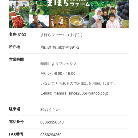
名称(かな)
まほらファーム（まほら）
所在地
岡山県津山市野村891-2
営業時間
季節によりフレックス
だいたい9:00～16:00
いないこともあるのでお電話をお願いします。
E-mail: mahora_since2005@yahoo.co.jp
駐車場
30台くらい
電話番号
08063356540
FAX番号
0868294260