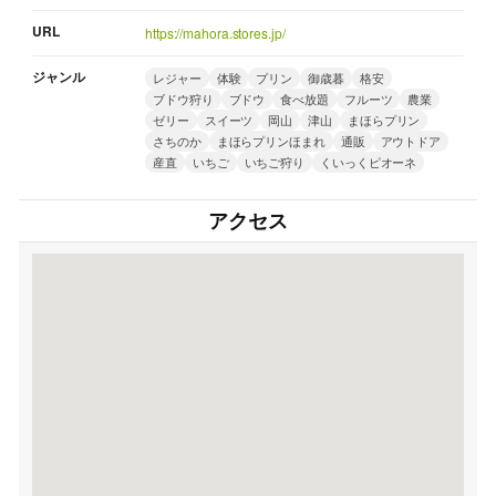
URL
https://mahora.stores.jp/
ジャンル
レジャー
体験
プリン
御歳暮
格安
ブドウ狩り
ブドウ
食べ放題
フルーツ
農業
ゼリー
スイーツ
岡山
津山
まほらプリン
さちのか
まほらプリンほまれ
通販
アウトドア
産直
いちご
いちご狩り
くいっくピオーネ
アクセス