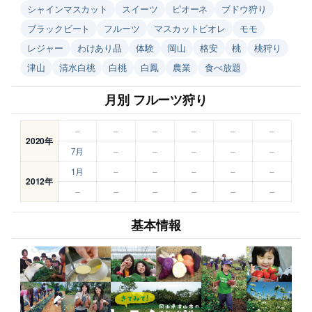
シャインマスカット
スイーツ
ピオーネ
ブドウ狩り
ブラックビート
フルーツ
マスカットビオレ
モモ
レジャー
わけあり品
体験
岡山
格安
桃
桃狩り
津山
清水白桃
白桃
白鳳
農業
食べ放題
月別 フルーツ狩り
–
–
–
–
–
–
2020年
7月
–
–
–
–
–
1月
–
–
–
–
–
2012年
–
–
–
–
–
–
基本情報