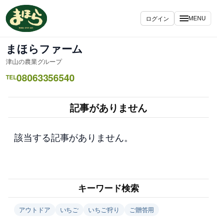
内
容
ログイン
MENU
を
ス
まほらファーム
キ
津山の農業グループ
ッ
08063356540
プ
TEL
記事がありません
該当する記事がありません。
キーワード検索
アウトドア
いちご
いちご狩り
ご贈答用