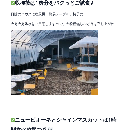
収穫後は1房分をパクっとご試食♪
日陰のハウスに扇風機、簡易テーブル、椅子に
冷え冷え氷水をご用意しますので、大粒種無しぶどうを召し上がれ！
ニューピオーネとシャインマスカットは1時
間食べ放題つき