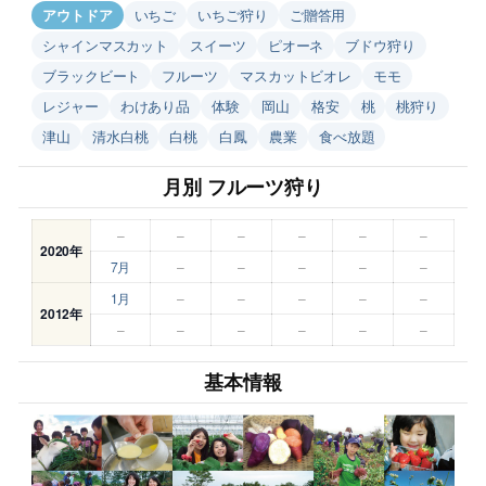
アウトドア
いちご
いちご狩り
ご贈答用
シャインマスカット
スイーツ
ピオーネ
ブドウ狩り
ブラックビート
フルーツ
マスカットビオレ
モモ
レジャー
わけあり品
体験
岡山
格安
桃
桃狩り
津山
清水白桃
白桃
白鳳
農業
食べ放題
月別 フルーツ狩り
–
–
–
–
–
–
2020年
7月
–
–
–
–
–
1月
–
–
–
–
–
2012年
–
–
–
–
–
–
基本情報