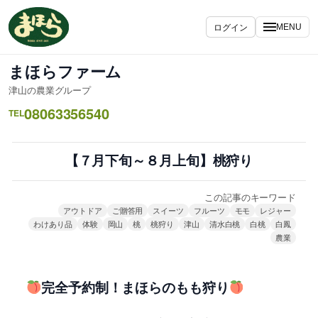
内
容
ログイン
MENU
を
ス
まほらファーム
キ
津山の農業グループ
ッ
08063356540
プ
TEL
【７月下旬～８月上旬】桃狩り
この記事のキーワード
アウトドア
ご贈答用
スイーツ
フルーツ
モモ
レジャー
わけあり品
体験
岡山
桃
桃狩り
津山
清水白桃
白桃
白鳳
農業
完全予約制！まほらのもも狩り