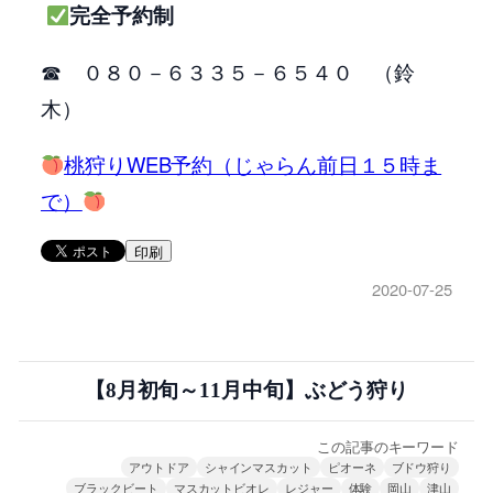
完全予約制
☎ ０８０－６３３５－６５４０ （鈴
木）
桃狩りWEB予約（じゃらん前日１５時ま
で）
印刷
2020-07-25
【8月初旬～11月中旬】ぶどう狩り
この記事のキーワード
アウトドア
シャインマスカット
ピオーネ
ブドウ狩り
ブラックビート
マスカットビオレ
レジャー
体験
岡山
津山