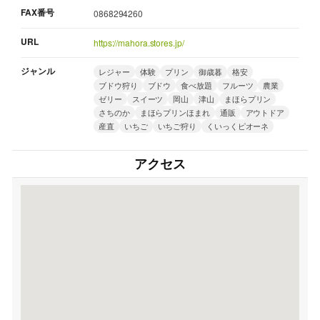
FAX番号
0868294260
URL
https://mahora.stores.jp/
ジャンル
レジャー
体験
プリン
御歳暮
格安
ブドウ狩り
ブドウ
食べ放題
フルーツ
農業
ゼリー
スイーツ
岡山
津山
まほらプリン
さちのか
まほらプリンほまれ
通販
アウトドア
産直
いちご
いちご狩り
くいっくピオーネ
アクセス