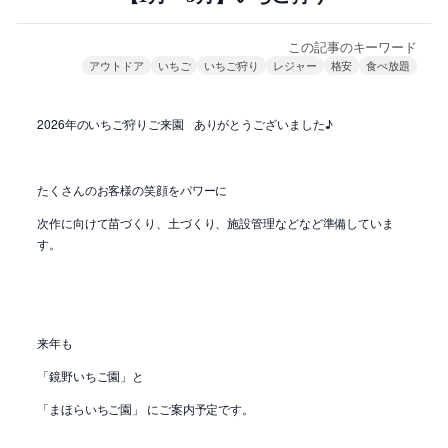
この記事のキーワード
アウトドア
いちご
いちご狩り
レジャー
格安
食べ放題
2026年のいちご狩りご来園
ありがとうございました♪
たくさんのお客様の笑顔をパワーに
次作に向けて苗づくり、土づくり、施設管理などなど準備していま
す。
来年も
「鏡野いちご園」と
「まほらいちご園」 にご案内予定です。