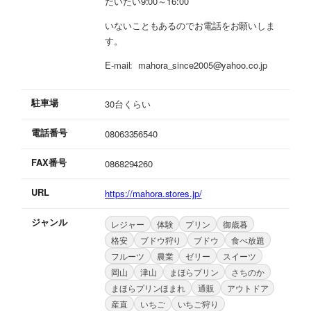
だいたい9:00～16:00
いないこともあるのでお電話をお願いしま
す。
E-mail: mahora_since2005@yahoo.co.jp
駐車場
30台くらい
電話番号
08063356540
FAX番号
0868294260
URL
https://mahora.stores.jp/
ジャンル
レジャー
体験
プリン
御歳暮
格安
ブドウ狩り
ブドウ
食べ放題
フルーツ
農業
ゼリー
スイーツ
岡山
津山
まほらプリン
さちのか
まほらプリンほまれ
通販
アウトドア
産直
いちご
いちご狩り