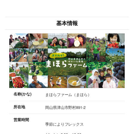
基本情報
名称(かな)
まほらファーム（まほら）
所在地
岡山県津山市野村891-2
営業時間
季節によりフレックス