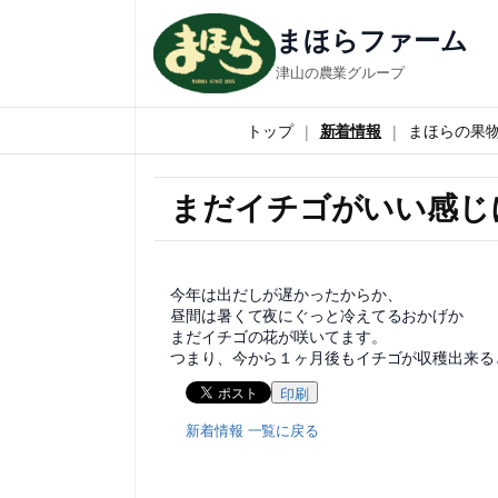
まほらファーム
津山の農業グループ
トップ
新着情報
まほらの果
まだイチゴがいい感じ
今年は出だしが遅かったからか、
昼間は暑くて夜にぐっと冷えてるおかげか
まだイチゴの花が咲いてます。
つまり、今から１ヶ月後もイチゴが収穫出来る
印刷
新着情報 一覧に戻る