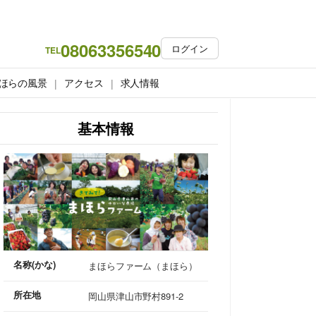
08063356540
ログイン
TEL
ほらの風景
アクセス
求人情報
基本情報
名称(かな)
まほらファーム（まほら）
所在地
岡山県津山市野村891-2