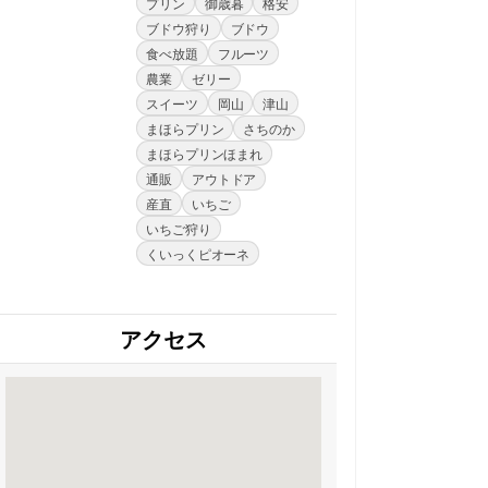
プリン
御歳暮
格安
ブドウ狩り
ブドウ
食べ放題
フルーツ
農業
ゼリー
スイーツ
岡山
津山
まほらプリン
さちのか
まほらプリンほまれ
通販
アウトドア
産直
いちご
いちご狩り
くいっくピオーネ
アクセス