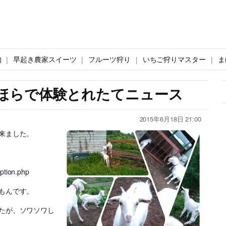
物
早起き農家スイーツ
フルーツ狩り
いちご狩りマスター
ま
ほらで体験とれたてニュース
2015年6月18日 21:00
来ました。
iption.php
もんです。
たが、ソワソワし