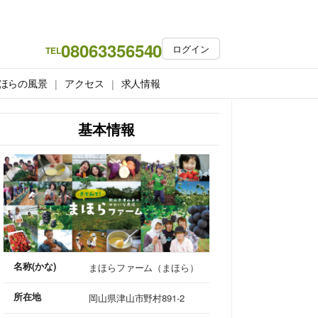
08063356540
ログイン
TEL
ほらの風景
アクセス
求人情報
基本情報
名称(かな)
まほらファーム（まほら）
所在地
岡山県津山市野村891-2