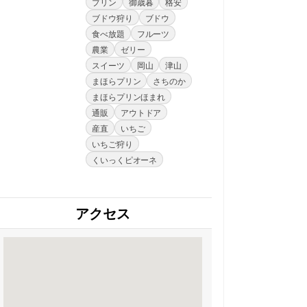
プリン
御歳暮
格安
ブドウ狩り
ブドウ
食べ放題
フルーツ
農業
ゼリー
スイーツ
岡山
津山
まほらプリン
さちのか
まほらプリンほまれ
通販
アウトドア
産直
いちご
いちご狩り
くいっくピオーネ
アクセス