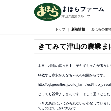
まほらファーム
津山の農業グループ
トップ
新着情報
まほらの果
きてみて津山の農業ま
本日、梅雨の真っ只中、子ヤギちゃんが養女に
尊敬する森安かんなちゃんの農園からです。
http://cgi.geocities.jp/orto_farm/test/intro_descr
とっても器量よしさんです。そして堂々とした
うちの悪達にいじめられないか心配していまし
てるのはでっかい奴らで