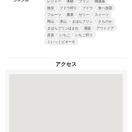
レジャー
体験
プリン
御歳暮
格安
ブドウ狩り
ブドウ
食べ放題
フルーツ
農業
ゼリー
スイーツ
岡山
津山
まほらプリン
さちのか
まほらプリンほまれ
通販
アウトドア
産直
いちご
いちご狩り
くいっくピオーネ
アクセス