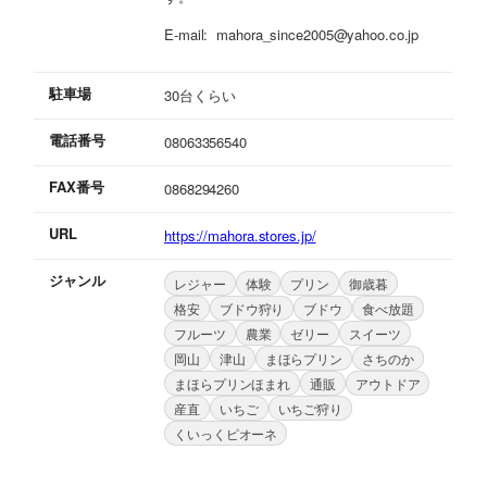
E-mail: mahora_since2005@yahoo.co.jp
駐車場
30台くらい
電話番号
08063356540
FAX番号
0868294260
URL
https://mahora.stores.jp/
ジャンル
レジャー
体験
プリン
御歳暮
格安
ブドウ狩り
ブドウ
食べ放題
フルーツ
農業
ゼリー
スイーツ
岡山
津山
まほらプリン
さちのか
まほらプリンほまれ
通販
アウトドア
産直
いちご
いちご狩り
くいっくピオーネ