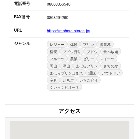
電話番号
08063356540
FAX番号
0868294260
URL
https://mahora.stores.jp/
ジャンル
レジャー
体験
プリン
御歳暮
格安
ブドウ狩り
ブドウ
食べ放題
フルーツ
農業
ゼリー
スイーツ
岡山
津山
まほらプリン
さちのか
まほらプリンほまれ
通販
アウトドア
産直
いちご
いちご狩り
くいっくピオーネ
アクセス