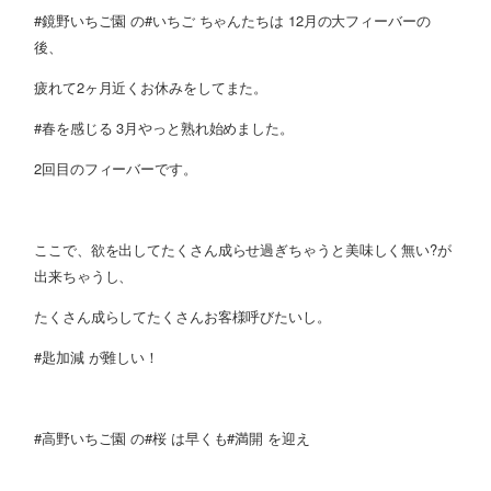
#鏡野いちご園 の#いちご ちゃんたちは 12月の大フィーバーの
後、
疲れて2ヶ月近くお休みをしてまた。
#春を感じる 3月やっと熟れ始めました。
2回目のフィーバーです。
ここで、欲を出してたくさん成らせ過ぎちゃうと美味しく無い?が
出来ちゃうし、
たくさん成らしてたくさんお客様呼びたいし。
#匙加減 が難しい！
#高野いちご園 の#桜 は早くも#満開 を迎え