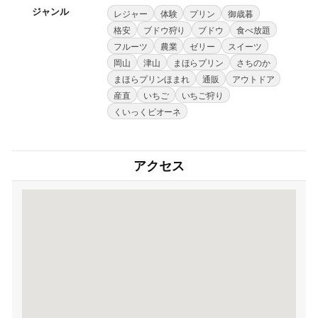
ジャンル
レジャー
体験
プリン
御歳暮
格安
ブドウ狩り
ブドウ
食べ放題
フルーツ
農業
ゼリー
スイーツ
岡山
津山
まほらプリン
さちのか
まほらプリンほまれ
通販
アウトドア
産直
いちご
いちご狩り
くいっくピオーネ
アクセス