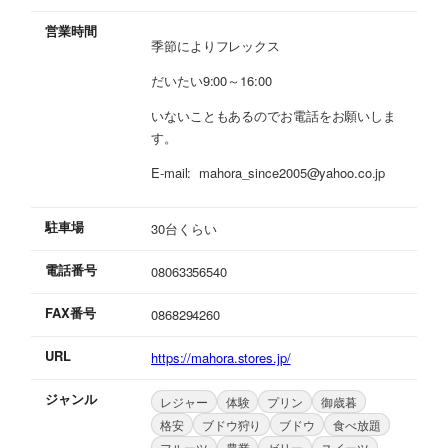
営業時間
季節によりフレックス
だいたい9:00～16:00
いないこともあるのでお電話をお願いしま
す。
E-mail: mahora_since2005@yahoo.co.jp
駐車場
30台くらい
電話番号
08063356540
FAX番号
0868294260
URL
https://mahora.stores.jp/
ジャンル
レジャー
体験
プリン
御歳暮
格安
ブドウ狩り
ブドウ
食べ放題
フルーツ
農業
ゼリー
スイーツ