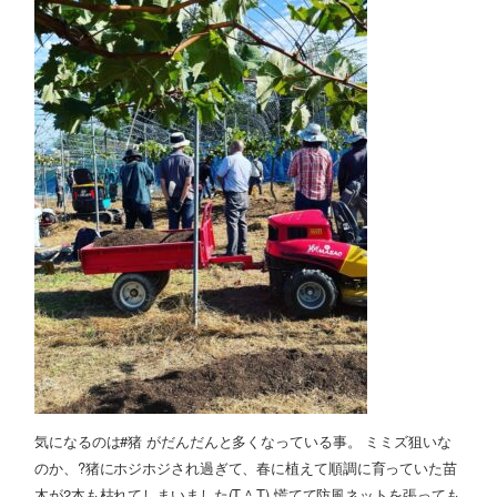
気になるのは#猪 がだんだんと多くなっている事。 ミミズ狙いな
のか、?猪にホジホジされ過ぎて、春に植えて順調に育っていた苗
木が2本も枯れてしまいました(T ^ T) 慌てて防風ネットを張っても