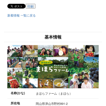
印刷
新着情報 一覧に戻る
基本情報
名称(かな)
まほらファーム（まほら）
所在地
岡山県津山市野村891-2