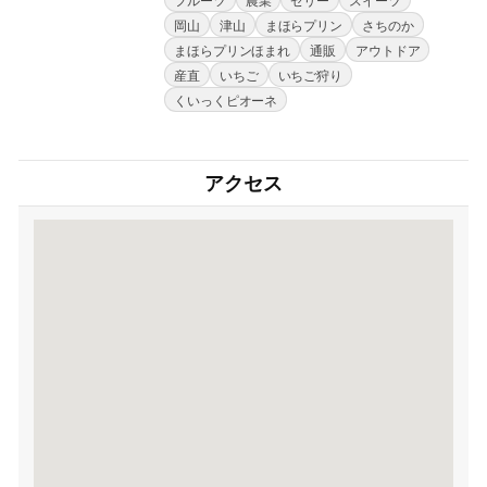
岡山
津山
まほらプリン
さちのか
まほらプリンほまれ
通販
アウトドア
産直
いちご
いちご狩り
くいっくピオーネ
アクセス