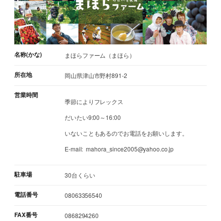
名称(かな)
まほらファーム（まほら）
所在地
岡山県津山市野村891-2
営業時間
季節によりフレックス
だいたい9:00～16:00
いないこともあるのでお電話をお願いします。
E-mail: mahora_since2005@yahoo.co.jp
駐車場
30台くらい
電話番号
08063356540
FAX番号
0868294260