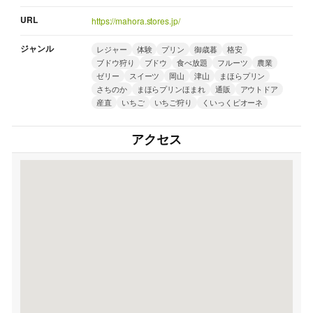
URL
https://mahora.stores.jp/
ジャンル
レジャー
体験
プリン
御歳暮
格安
ブドウ狩り
ブドウ
食べ放題
フルーツ
農業
ゼリー
スイーツ
岡山
津山
まほらプリン
さちのか
まほらプリンほまれ
通販
アウトドア
産直
いちご
いちご狩り
くいっくピオーネ
アクセス