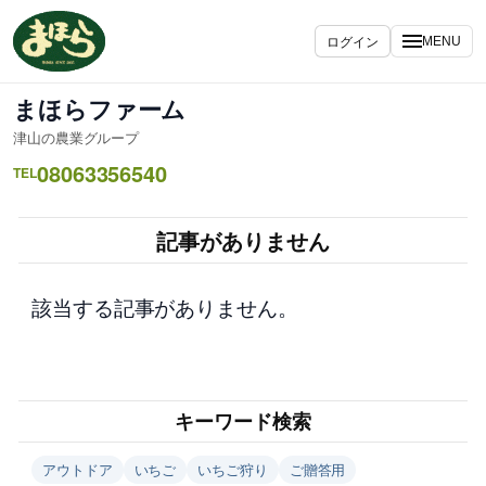
内
容
ログイン
MENU
を
ス
まほらファーム
キ
津山の農業グループ
ッ
08063356540
プ
TEL
記事がありません
該当する記事がありません。
キーワード検索
アウトドア
いちご
いちご狩り
ご贈答用