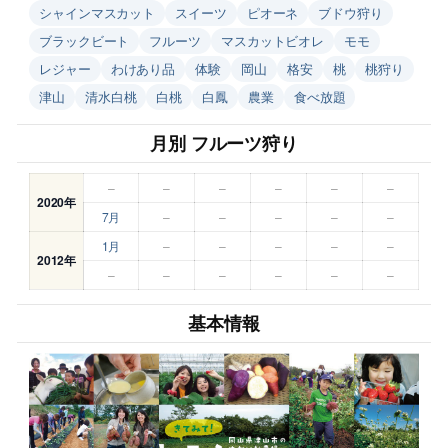
シャインマスカット
スイーツ
ピオーネ
ブドウ狩り
ブラックビート
フルーツ
マスカットビオレ
モモ
レジャー
わけあり品
体験
岡山
格安
桃
桃狩り
津山
清水白桃
白桃
白鳳
農業
食べ放題
月別 フルーツ狩り
–
–
–
–
–
–
2020年
7月
–
–
–
–
–
1月
–
–
–
–
–
2012年
–
–
–
–
–
–
基本情報