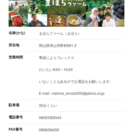
名称(かな)
まほらファーム（まほら）
所在地
岡山県津山市野村891-2
営業時間
季節によりフレックス
だいたい9:00～16:00
いないこともあるのでお電話をお願いします。
E-mail: mahora_since2005@yahoo.co.jp
駐車場
30台くらい
電話番号
08063356540
FAX番号
0868294260