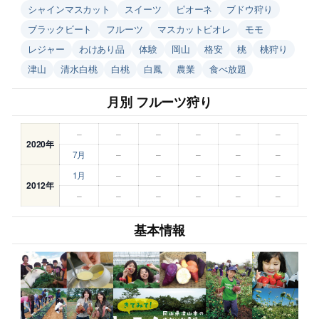
シャインマスカット
スイーツ
ピオーネ
ブドウ狩り
ブラックビート
フルーツ
マスカットビオレ
モモ
レジャー
わけあり品
体験
岡山
格安
桃
桃狩り
津山
清水白桃
白桃
白鳳
農業
食べ放題
月別 フルーツ狩り
–
–
–
–
–
–
2020年
7月
–
–
–
–
–
1月
–
–
–
–
–
2012年
–
–
–
–
–
–
基本情報