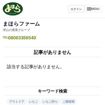
内
容
ログイン
MENU
を
ス
まほらファーム
キ
津山の農業グループ
ッ
08063356540
プ
TEL
記事がありません
該当する記事がありません。
キーワード検索
アウトドア
いちご
いちご狩り
ご贈答用