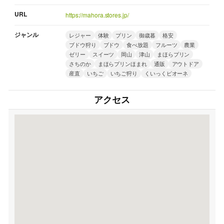
URL
https://mahora.stores.jp/
ジャンル
レジャー
体験
プリン
御歳暮
格安
ブドウ狩り
ブドウ
食べ放題
フルーツ
農業
ゼリー
スイーツ
岡山
津山
まほらプリン
さちのか
まほらプリンほまれ
通販
アウトドア
産直
いちご
いちご狩り
くいっくピオーネ
アクセス