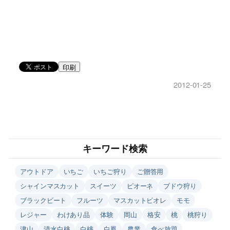
印刷
2012-01-25
キーワード検索
アウトドア
いちご
いちご狩り
ご贈答用
シャインマスカット
スイーツ
ピオーネ
ブドウ狩り
ブラックビート
フルーツ
マスカットビオレ
モモ
レジャー
わけあり品
体験
岡山
格安
桃
桃狩り
津山
清水白桃
白桃
白鳳
農業
食べ放題