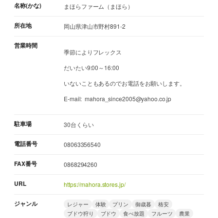
名称(かな)
まほらファーム（まほら）
所在地
岡山県津山市野村891-2
営業時間
季節によりフレックス
だいたい9:00～16:00
いないこともあるのでお電話をお願いします。
E-mail: mahora_since2005@yahoo.co.jp
駐車場
30台くらい
電話番号
08063356540
FAX番号
0868294260
URL
https://mahora.stores.jp/
ジャンル
レジャー
体験
プリン
御歳暮
格安
ブドウ狩り
ブドウ
食べ放題
フルーツ
農業