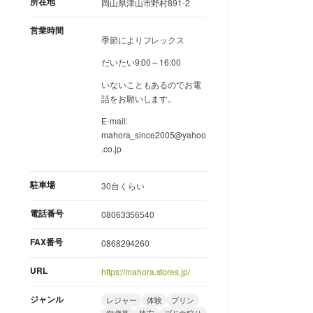
所在地
岡山県津山市野村891-2
営業時間
季節によりフレックス
だいたい9:00～16:00
いないこともあるのでお電
話をお願いします。
E-mail:
mahora_since2005@yahoo
.co.jp
駐車場
30台くらい
電話番号
08063356540
FAX番号
0868294260
URL
https://mahora.stores.jp/
ジャンル
レジャー
体験
プリン
御歳暮
格安
ブドウ狩り