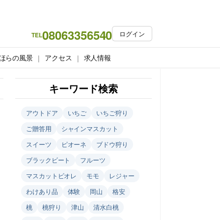
08063356540
ログイン
TEL
ほらの風景
アクセス
求人情報
キーワード検索
アウトドア
いちご
いちご狩り
ご贈答用
シャインマスカット
スイーツ
ピオーネ
ブドウ狩り
ブラックビート
フルーツ
マスカットビオレ
モモ
レジャー
わけあり品
体験
岡山
格安
桃
桃狩り
津山
清水白桃