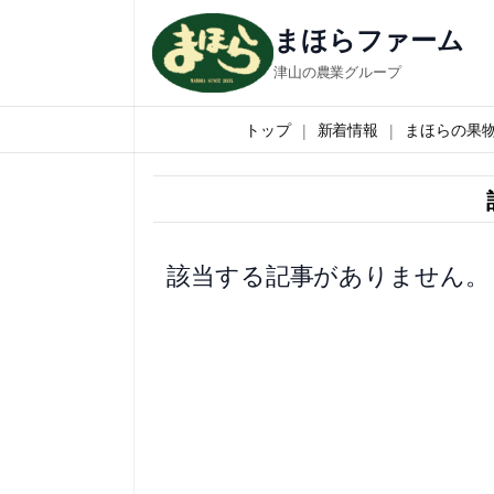
内
まほらファーム
容
津山の農業グループ
を
ス
トップ
新着情報
まほらの果
キ
ッ
プ
該当する記事がありません。