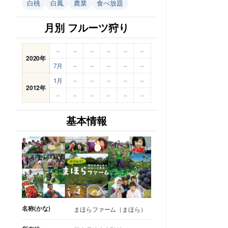
白桃
白鳳
農業
食べ放題
月別 フルーツ狩り
–
–
–
–
–
–
2020年
7月
–
–
–
–
–
1月
–
–
–
–
–
2012年
–
–
–
–
–
–
基本情報
名称(かな)
まほらファーム（まほら）