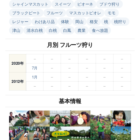
シャインマスカット
スイーツ
ピオーネ
ブドウ狩り
ブラックビート
フルーツ
マスカットビオレ
モモ
レジャー
わけあり品
体験
岡山
格安
桃
桃狩り
津山
清水白桃
白桃
白鳳
農業
食べ放題
月別 フルーツ狩り
–
–
–
–
–
–
2020年
7月
–
–
–
–
–
1月
–
–
–
–
–
2012年
–
–
–
–
–
–
基本情報