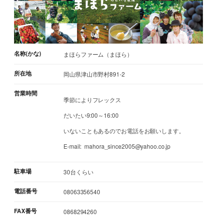
名称(かな)
まほらファーム（まほら）
所在地
岡山県津山市野村891-2
営業時間
季節によりフレックス
だいたい9:00～16:00
いないこともあるのでお電話をお願いします。
E-mail: mahora_since2005@yahoo.co.jp
駐車場
30台くらい
電話番号
08063356540
FAX番号
0868294260