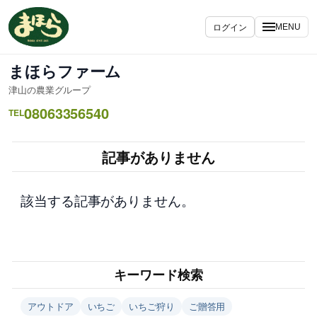
内
容
ログイン
MENU
を
ス
まほらファーム
キ
津山の農業グループ
ッ
08063356540
プ
TEL
記事がありません
該当する記事がありません。
キーワード検索
アウトドア
いちご
いちご狩り
ご贈答用