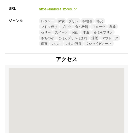
URL
https://mahora.stores.jp/
ジャンル
レジャー
体験
プリン
御歳暮
格安
ブドウ狩り
ブドウ
食べ放題
フルーツ
農業
ゼリー
スイーツ
岡山
津山
まほらプリン
さちのか
まほらプリンほまれ
通販
アウトドア
産直
いちご
いちご狩り
くいっくピオーネ
アクセス