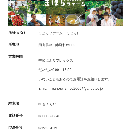
名称(かな)
まほらファーム（まほら）
所在地
岡山県津山市野村891-2
営業時間
季節によりフレックス
だいたい9:00～16:00
いないこともあるのでお電話をお願いします。
E-mail: mahora_since2005@yahoo.co.jp
駐車場
30台くらい
電話番号
08063356540
FAX番号
0868294260