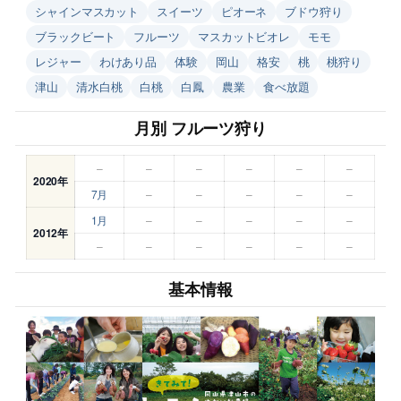
シャインマスカット
スイーツ
ピオーネ
ブドウ狩り
ブラックビート
フルーツ
マスカットビオレ
モモ
レジャー
わけあり品
体験
岡山
格安
桃
桃狩り
津山
清水白桃
白桃
白鳳
農業
食べ放題
月別 フルーツ狩り
–
–
–
–
–
–
2020年
7月
–
–
–
–
–
1月
–
–
–
–
–
2012年
–
–
–
–
–
–
基本情報