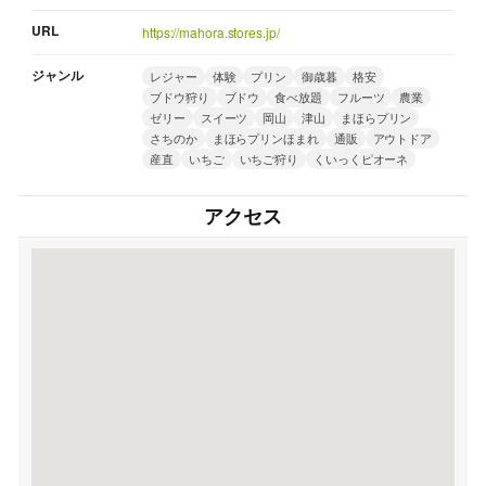
URL
https://mahora.stores.jp/
ジャンル
レジャー
体験
プリン
御歳暮
格安
ブドウ狩り
ブドウ
食べ放題
フルーツ
農業
ゼリー
スイーツ
岡山
津山
まほらプリン
さちのか
まほらプリンほまれ
通販
アウトドア
産直
いちご
いちご狩り
くいっくピオーネ
アクセス