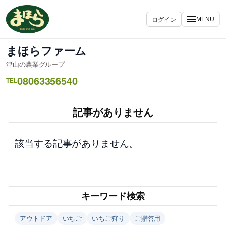
内
容
ログイン
MENU
を
ス
まほらファーム
キ
津山の農業グループ
ッ
08063356540
プ
TEL
記事がありません
該当する記事がありません。
キーワード検索
アウトドア
いちご
いちご狩り
ご贈答用