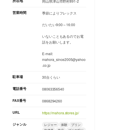
所在地
岡山県津山市野村891-2
営業時間
季節によりフレックス
だいたい9:00～16:00
いないこともあるのでお電
話をお願いします。
E-mail:
mahora_since2005@yahoo
.co.jp
駐車場
30台くらい
電話番号
08063356540
FAX番号
0868294260
URL
https://mahora.stores.jp/
ジャンル
レジャー
体験
プリン
御歳暮
格安
ブドウ狩り