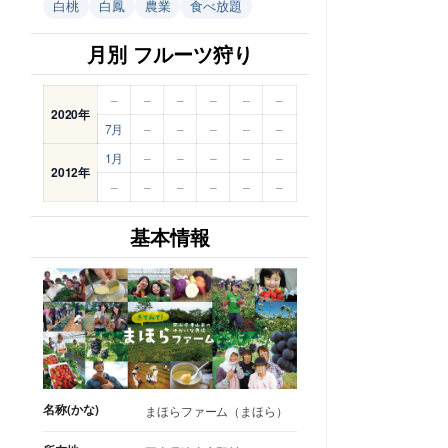
白桃
白鳳
農業
食べ放題
月別 フルーツ狩り
–
–
–
–
–
–
2020年
7月
–
–
–
–
–
1月
–
–
–
–
–
2012年
–
–
–
–
–
–
基本情報
名称(かな)
まほらファーム（まほら）