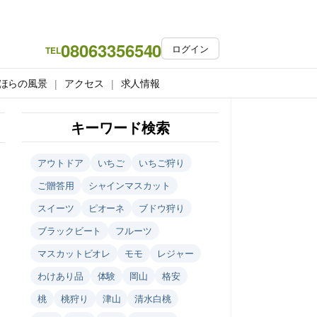
08063356540
ログイン
TEL
ほらの風景
アクセス
求人情報
キーワード検索
アウトドア
いちご
いちご狩り
ご贈答用
シャインマスカット
スイーツ
ピオーネ
ブドウ狩り
ブラックビート
フルーツ
マスカットビオレ
モモ
レジャー
わけあり品
体験
岡山
格安
桃
桃狩り
津山
清水白桃