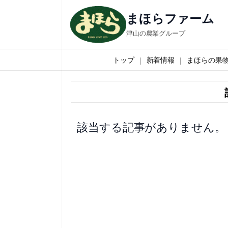
内
まほらファーム
容
津山の農業グループ
を
ス
トップ
新着情報
まほらの果
キ
ッ
プ
該当する記事がありません。