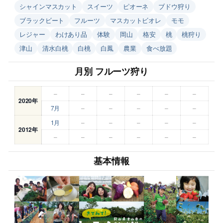
シャインマスカット
スイーツ
ピオーネ
ブドウ狩り
ブラックビート
フルーツ
マスカットビオレ
モモ
レジャー
わけあり品
体験
岡山
格安
桃
桃狩り
津山
清水白桃
白桃
白鳳
農業
食べ放題
月別 フルーツ狩り
–
–
–
–
–
–
2020年
7月
–
–
–
–
–
1月
–
–
–
–
–
2012年
–
–
–
–
–
–
基本情報