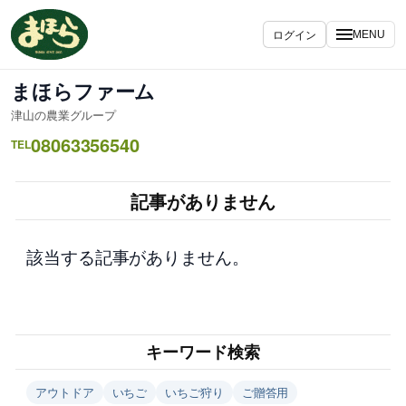
内
容
ログイン
MENU
を
ス
まほらファーム
キ
津山の農業グループ
ッ
08063356540
プ
TEL
記事がありません
該当する記事がありません。
キーワード検索
アウトドア
いちご
いちご狩り
ご贈答用