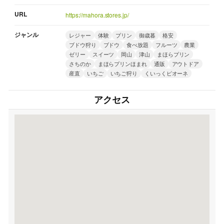
URL
https://mahora.stores.jp/
ジャンル
レジャー
体験
プリン
御歳暮
格安
ブドウ狩り
ブドウ
食べ放題
フルーツ
農業
ゼリー
スイーツ
岡山
津山
まほらプリン
さちのか
まほらプリンほまれ
通販
アウトドア
産直
いちご
いちご狩り
くいっくピオーネ
アクセス