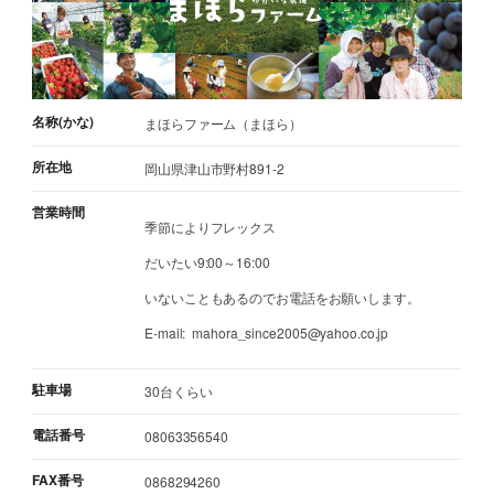
名称(かな)
まほらファーム（まほら）
所在地
岡山県津山市野村891-2
営業時間
季節によりフレックス
だいたい9:00～16:00
いないこともあるのでお電話をお願いします。
E-mail: mahora_since2005@yahoo.co.jp
駐車場
30台くらい
電話番号
08063356540
FAX番号
0868294260