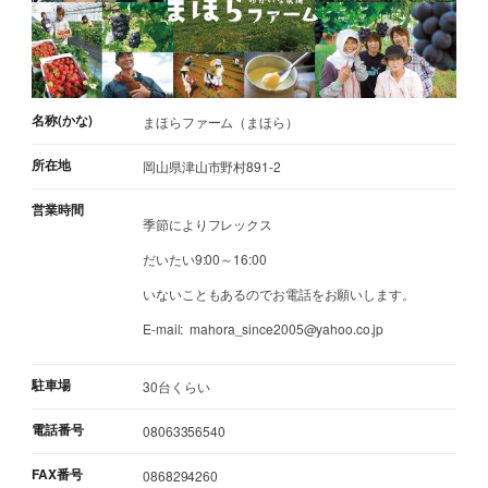
名称(かな)
まほらファーム（まほら）
所在地
岡山県津山市野村891-2
営業時間
季節によりフレックス
だいたい9:00～16:00
いないこともあるのでお電話をお願いします。
E-mail: mahora_since2005@yahoo.co.jp
駐車場
30台くらい
電話番号
08063356540
FAX番号
0868294260