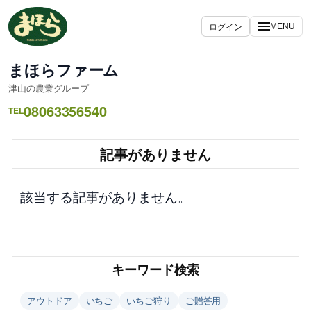
内
容
ログイン
MENU
を
ス
まほらファーム
キ
津山の農業グループ
ッ
08063356540
プ
TEL
記事がありません
該当する記事がありません。
キーワード検索
アウトドア
いちご
いちご狩り
ご贈答用