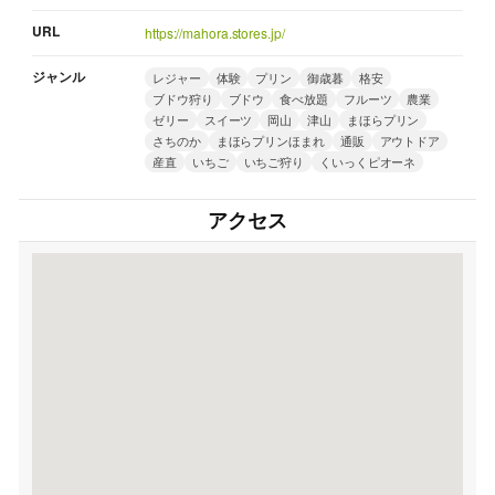
URL
https://mahora.stores.jp/
ジャンル
レジャー
体験
プリン
御歳暮
格安
ブドウ狩り
ブドウ
食べ放題
フルーツ
農業
ゼリー
スイーツ
岡山
津山
まほらプリン
さちのか
まほらプリンほまれ
通販
アウトドア
産直
いちご
いちご狩り
くいっくピオーネ
アクセス