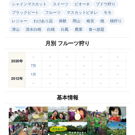
シャインマスカット
スイーツ
ピオーネ
ブドウ狩り
ブラックビート
フルーツ
マスカットビオレ
モモ
レジャー
わけあり品
体験
岡山
格安
桃
桃狩り
津山
清水白桃
白桃
白鳳
農業
食べ放題
月別 フルーツ狩り
–
–
–
–
–
–
2020年
7月
–
–
–
–
–
1月
–
–
–
–
–
2012年
–
–
–
–
–
–
基本情報