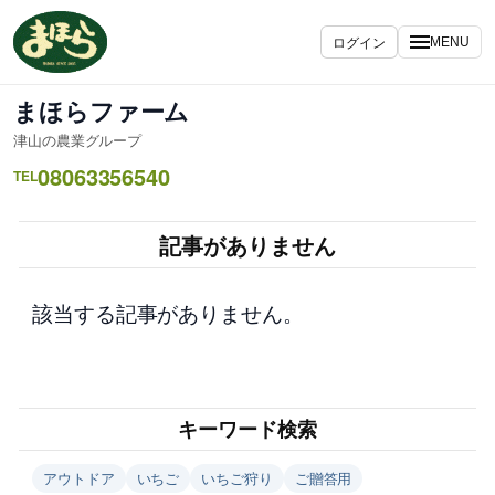
内
容
ログイン
MENU
を
ス
まほらファーム
キ
津山の農業グループ
ッ
08063356540
プ
TEL
記事がありません
該当する記事がありません。
キーワード検索
アウトドア
いちご
いちご狩り
ご贈答用