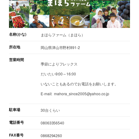
名称(かな)
まほらファーム（まほら）
所在地
岡山県津山市野村891-2
営業時間
季節によりフレックス
だいたい9:00～16:00
いないこともあるのでお電話をお願いします。
E-mail: mahora_since2005@yahoo.co.jp
駐車場
30台くらい
電話番号
08063356540
FAX番号
0868294260