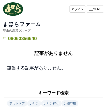
内
容
ログイン
MENU
を
ス
まほらファーム
キ
津山の農業グループ
ッ
08063356540
プ
TEL
記事がありません
該当する記事がありません。
キーワード検索
アウトドア
いちご
いちご狩り
ご贈答用