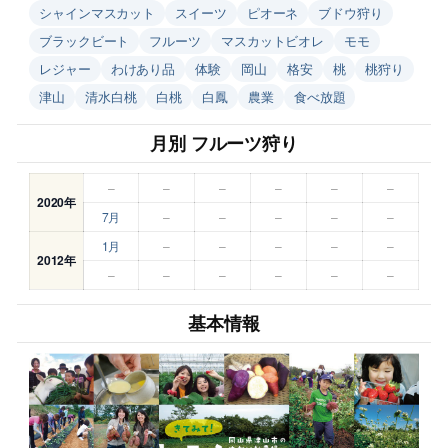
シャインマスカット
スイーツ
ピオーネ
ブドウ狩り
ブラックビート
フルーツ
マスカットビオレ
モモ
レジャー
わけあり品
体験
岡山
格安
桃
桃狩り
津山
清水白桃
白桃
白鳳
農業
食べ放題
月別 フルーツ狩り
–
–
–
–
–
–
2020年
7月
–
–
–
–
–
1月
–
–
–
–
–
2012年
–
–
–
–
–
–
基本情報