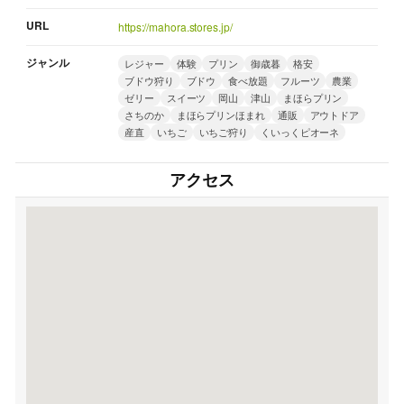
URL
https://mahora.stores.jp/
ジャンル
レジャー
体験
プリン
御歳暮
格安
ブドウ狩り
ブドウ
食べ放題
フルーツ
農業
ゼリー
スイーツ
岡山
津山
まほらプリン
さちのか
まほらプリンほまれ
通販
アウトドア
産直
いちご
いちご狩り
くいっくピオーネ
アクセス