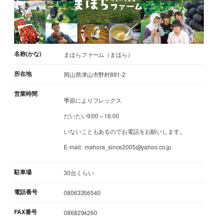
名称(かな)
まほらファーム（まほら）
所在地
岡山県津山市野村891-2
営業時間
季節によりフレックス
だいたい9:00～16:00
いないこともあるのでお電話をお願いします。
E-mail: mahora_since2005@yahoo.co.jp
駐車場
30台くらい
電話番号
08063356540
FAX番号
0868294260