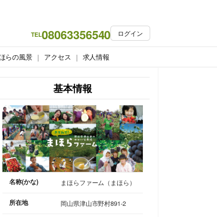
08063356540
ログイン
TEL
ほらの風景
アクセス
求人情報
基本情報
名称(かな)
まほらファーム（まほら）
所在地
岡山県津山市野村891-2