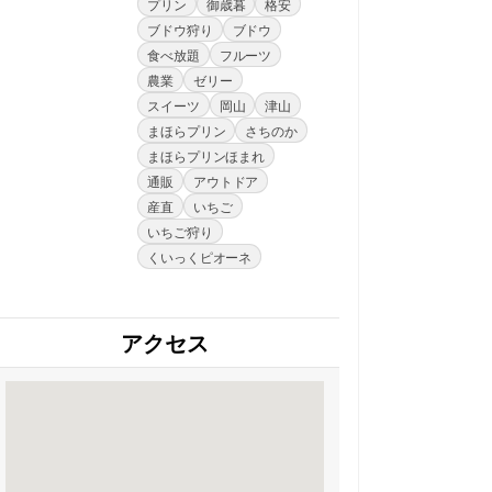
プリン
御歳暮
格安
ブドウ狩り
ブドウ
食べ放題
フルーツ
農業
ゼリー
スイーツ
岡山
津山
まほらプリン
さちのか
まほらプリンほまれ
通販
アウトドア
産直
いちご
いちご狩り
くいっくピオーネ
アクセス