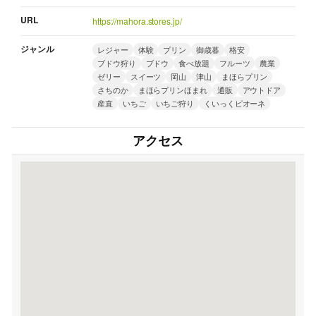
URL
https://mahora.stores.jp/
ジャンル
レジャー
体験
プリン
御歳暮
格安
ブドウ狩り
ブドウ
食べ放題
フルーツ
農業
ゼリー
スイーツ
岡山
津山
まほらプリン
さちのか
まほらプリンほまれ
通販
アウトドア
産直
いちご
いちご狩り
くいっくピオーネ
アクセス