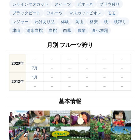
シャインマスカット
スイーツ
ピオーネ
ブドウ狩り
ブラックビート
フルーツ
マスカットビオレ
モモ
レジャー
わけあり品
体験
岡山
格安
桃
桃狩り
津山
清水白桃
白桃
白鳳
農業
食べ放題
月別 フルーツ狩り
–
–
–
–
–
–
2020年
7月
–
–
–
–
–
1月
–
–
–
–
–
2012年
–
–
–
–
–
–
基本情報