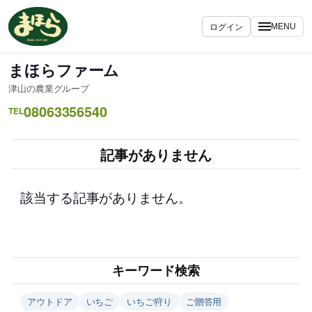
内
容
ログイン
MENU
を
ス
まほらファーム
キ
津山の農業グループ
ッ
08063356540
プ
TEL
記事がありません
該当する記事がありません。
キーワード検索
アウトドア
いちご
いちご狩り
ご贈答用