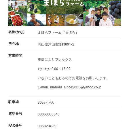
名称(かな)
まほらファーム（まほら）
所在地
岡山県津山市野村891-2
営業時間
季節によりフレックス
だいたい9:00～16:00
いないこともあるのでお電話をお願いします。
E-mail: mahora_since2005@yahoo.co.jp
駐車場
30台くらい
電話番号
08063356540
FAX番号
0868294260