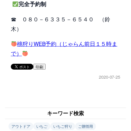
完全予約制
☎ ０８０－６３３５－６５４０ （鈴
木）
桃狩りWEB予約（じゃらん前日１５時ま
で）
印刷
2020-07-25
キーワード検索
アウトドア
いちご
いちご狩り
ご贈答用