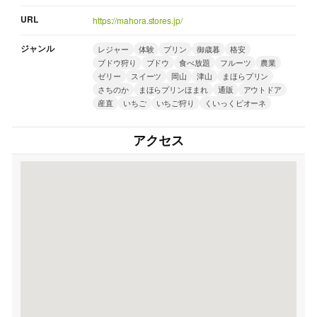
URL
https://mahora.stores.jp/
ジャンル
レジャー
体験
プリン
御歳暮
格安
ブドウ狩り
ブドウ
食べ放題
フルーツ
農業
ゼリー
スイーツ
岡山
津山
まほらプリン
さちのか
まほらプリンほまれ
通販
アウトドア
産直
いちご
いちご狩り
くいっくピオーネ
アクセス