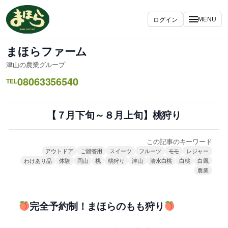
内
容
ログイン
MENU
を
ス
まほらファーム
キ
津山の農業グループ
ッ
08063356540
プ
TEL
【７月下旬～８月上旬】桃狩り
この記事のキーワード
アウトドア
ご贈答用
スイーツ
フルーツ
モモ
レジャー
わけあり品
体験
岡山
桃
桃狩り
津山
清水白桃
白桃
白鳳
農業
完全予約制！まほらのもも狩り