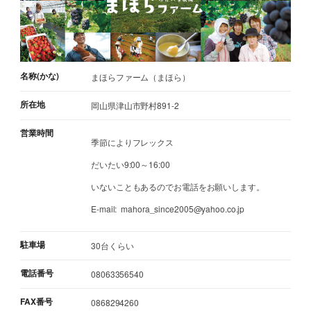
名称(かな)
まほらファーム（まほら）
所在地
岡山県津山市野村891-2
営業時間
季節によりフレックス
だいたい9:00～16:00
いないこともあるのでお電話をお願いします。
E-mail: mahora_since2005@yahoo.co.jp
駐車場
30台くらい
電話番号
08063356540
FAX番号
0868294260