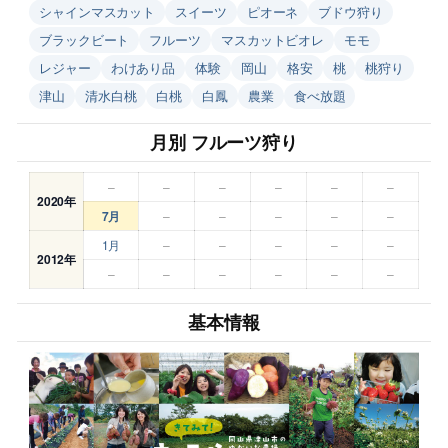
シャインマスカット
スイーツ
ピオーネ
ブドウ狩り
ブラックビート
フルーツ
マスカットビオレ
モモ
レジャー
わけあり品
体験
岡山
格安
桃
桃狩り
津山
清水白桃
白桃
白鳳
農業
食べ放題
月別 フルーツ狩り
–
–
–
–
–
–
2020年
7月
–
–
–
–
–
1月
–
–
–
–
–
2012年
–
–
–
–
–
–
基本情報