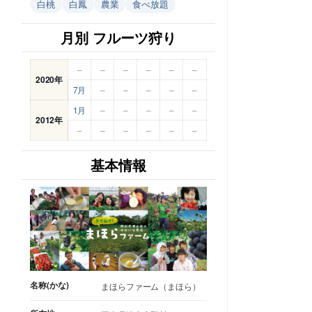
白桃
白鳳
農業
食べ放題
月別 フルーツ狩り
–
–
–
–
–
–
2020年
7月
–
–
–
–
–
1月
–
–
–
–
–
2012年
–
–
–
–
–
–
基本情報
名称(かな)
まほらファーム（まほら）