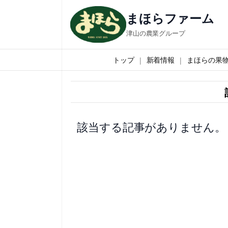
内
まほらファーム
容
津山の農業グループ
を
ス
トップ
新着情報
まほらの果
キ
ッ
プ
該当する記事がありません。