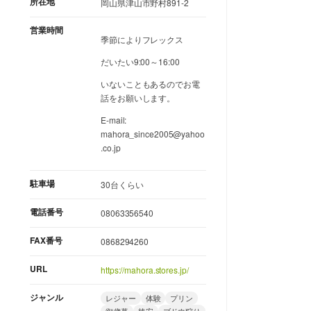
所在地
岡山県津山市野村891-2
営業時間
季節によりフレックス
だいたい9:00～16:00
いないこともあるのでお電
話をお願いします。
E-mail:
mahora_since2005@yahoo
.co.jp
駐車場
30台くらい
電話番号
08063356540
FAX番号
0868294260
URL
https://mahora.stores.jp/
ジャンル
レジャー
体験
プリン
御歳暮
格安
ブドウ狩り