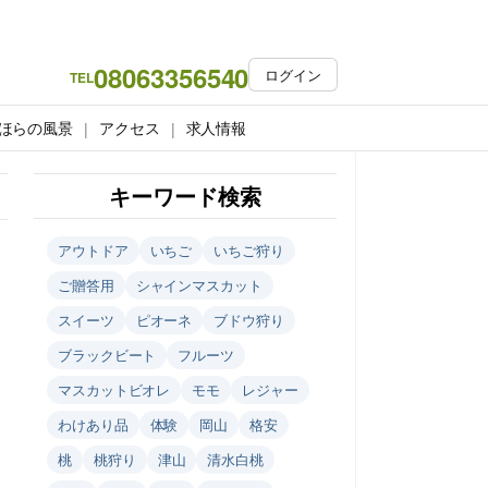
08063356540
ログイン
TEL
ほらの風景
アクセス
求人情報
キーワード検索
アウトドア
いちご
いちご狩り
ご贈答用
シャインマスカット
スイーツ
ピオーネ
ブドウ狩り
ブラックビート
フルーツ
マスカットビオレ
モモ
レジャー
わけあり品
体験
岡山
格安
桃
桃狩り
津山
清水白桃