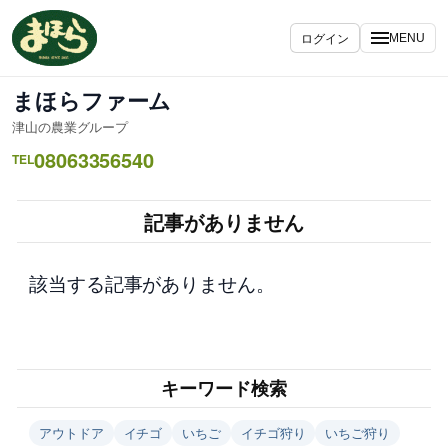
内
容
ログイン
MENU
を
ス
まほらファーム
キ
津山の農業グループ
ッ
08063356540
プ
TEL
記事がありません
該当する記事がありません。
キーワード検索
アウトドア
イチゴ
いちご
イチゴ狩り
いちご狩り