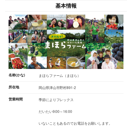
基本情報
名称(かな)
まほらファーム（まほら）
所在地
岡山県津山市野村891-2
営業時間
季節によりフレックス
だいたい9:00～16:00
いないこともあるのでお電話をお願いします。