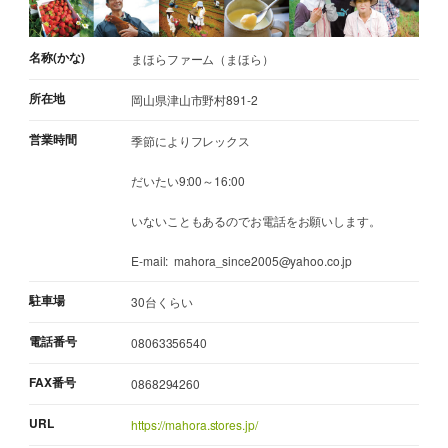
名称(かな)
まほらファーム（まほら）
所在地
岡山県津山市野村891-2
営業時間
季節によりフレックス
だいたい9:00～16:00
いないこともあるのでお電話をお願いします。
E-mail: mahora_since2005@yahoo.co.jp
駐車場
30台くらい
電話番号
08063356540
FAX番号
0868294260
URL
https://mahora.stores.jp/