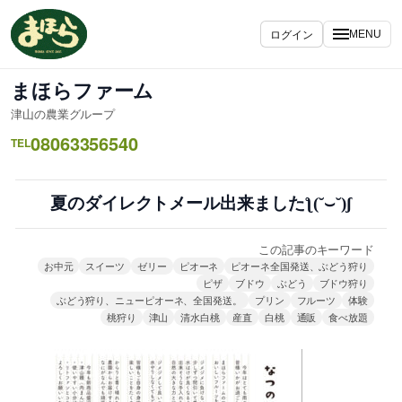
内
容
ログイン
MENU
を
ス
まほらファーム
キ
津山の農業グループ
ッ
08063356540
プ
TEL
夏のダイレクトメール出来ましたƪ(˘⌣˘)ʃ
この記事のキーワード
お中元
スイーツ
ゼリー
ピオーネ
ピオーネ全国発送、ぶどう狩り
ピザ
ブドウ
ぶどう
ブドウ狩り
ぶどう狩り、ニューピオーネ、全国発送。
プリン
フルーツ
体験
桃狩り
津山
清水白桃
産直
白桃
通販
食べ放題