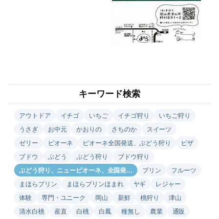
キーワード検索
アウトドア
イチゴ
いちご
イチゴ狩り
いちご狩り
うさぎ
お中元
かおりの
さちのか
スイーツ
ゼリー
ピオーネ
ピオーネ全国発送、ぶどう狩り
ピザ
ブドウ
ぶどう
ぶどう狩り
ブドウ狩り
ぶどう狩り、ニューピオーネ、全国発…
プリン
フルーツ
まほらプリン
まほらプリンほまれ
ヤギ
レジャー
体験
専門・ユニーク
岡山
新鮮
桃狩り
津山
清水白桃
産直
白桃
白鳳
種無し
農業
通販