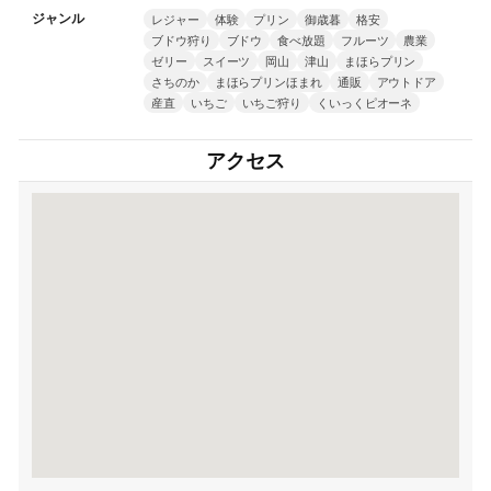
ジャンル
レジャー
体験
プリン
御歳暮
格安
ブドウ狩り
ブドウ
食べ放題
フルーツ
農業
ゼリー
スイーツ
岡山
津山
まほらプリン
さちのか
まほらプリンほまれ
通販
アウトドア
産直
いちご
いちご狩り
くいっくピオーネ
アクセス