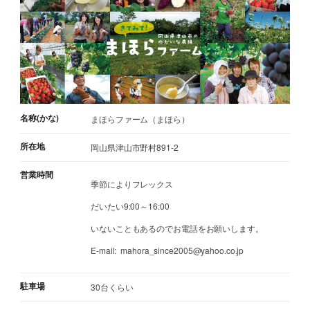
名称(かな)
まほらファーム（まほら）
所在地
岡山県津山市野村891-2
営業時間
季節によりフレックス
だいたい9:00～16:00
いないこともあるのでお電話をお願いします。
E-mail: mahora_since2005@yahoo.co.jp
駐車場
30台くらい