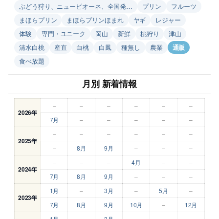
ぶどう狩り、ニューピオーネ、全国発…
プリン
フルーツ
まほらプリン
まほらプリンほまれ
ヤギ
レジャー
体験
専門・ユニーク
岡山
新鮮
桃狩り
津山
清水白桃
産直
白桃
白鳳
種無し
農業
通販
食べ放題
月別 新着情報
–
–
–
–
–
–
2026年
7月
–
–
–
–
–
–
–
–
–
–
–
2025年
–
8月
9月
–
–
–
–
–
–
4月
–
–
2024年
7月
8月
9月
–
–
–
1月
–
3月
–
5月
–
2023年
7月
8月
9月
10月
–
12月
1月
–
3月
–
–
–