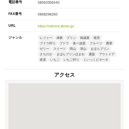
電話番号
08063356540
FAX番号
0868294260
URL
https://mahora.stores.jp/
ジャンル
レジャー
体験
プリン
御歳暮
格安
ブドウ狩り
ブドウ
食べ放題
フルーツ
農業
ゼリー
スイーツ
岡山
津山
まほらプリン
さちのか
まほらプリンほまれ
通販
アウトドア
産直
いちご
いちご狩り
くいっくピオーネ
アクセス