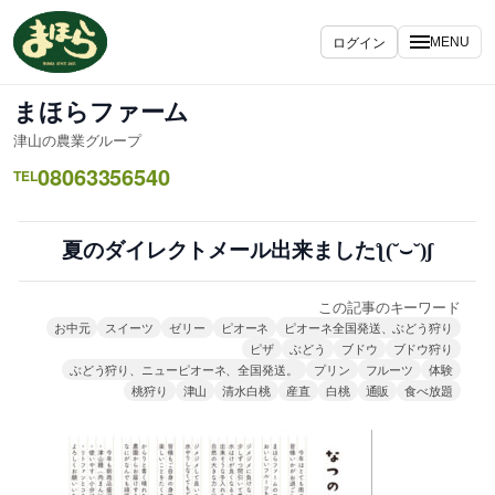
内
容
ログイン
MENU
を
ス
まほらファーム
キ
津山の農業グループ
ッ
08063356540
プ
TEL
夏のダイレクトメール出来ましたƪ(˘⌣˘)ʃ
この記事のキーワード
お中元
スイーツ
ゼリー
ピオーネ
ピオーネ全国発送、ぶどう狩り
ピザ
ぶどう
ブドウ
ブドウ狩り
ぶどう狩り、ニューピオーネ、全国発送。
プリン
フルーツ
体験
桃狩り
津山
清水白桃
産直
白桃
通販
食べ放題