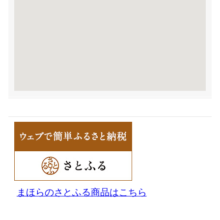
まほらのさとふる商品はこちら