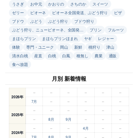
うさぎ
お中元
かおりの
さちのか
スイーツ
ゼリー
ピオーネ
ピオーネ全国発送、ぶどう狩り
ピザ
ブドウ
ぶどう
ぶどう狩り
ブドウ狩り
ぶどう狩り、ニューピオーネ、全国発…
プリン
フルーツ
まほらプリン
まほらプリンほまれ
ヤギ
レジャー
体験
専門・ユニーク
岡山
新鮮
桃狩り
津山
清水白桃
産直
白桃
白鳳
種無し
農業
通販
食べ放題
月別 新着情報
–
–
–
–
–
–
2026年
7月
–
–
–
–
–
–
–
–
–
–
–
2025年
–
8月
9月
–
–
–
–
–
–
4月
–
–
2024年
7月
8月
9月
–
–
–