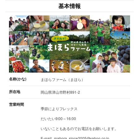
基本情報
名称(かな)
まほらファーム（まほら）
所在地
岡山県津山市野村891-2
営業時間
季節によりフレックス
だいたい9:00～16:00
いないこともあるのでお電話をお願いします。
E-mail: mahora_since2005@yahoo.co.jp