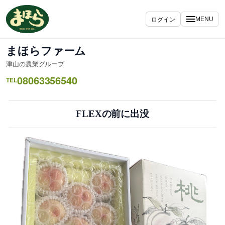
内
容
ログイン
MENU
を
ス
まほらファーム
キ
津山の農業グループ
ッ
08063356540
プ
TEL
FLEXの前に出没