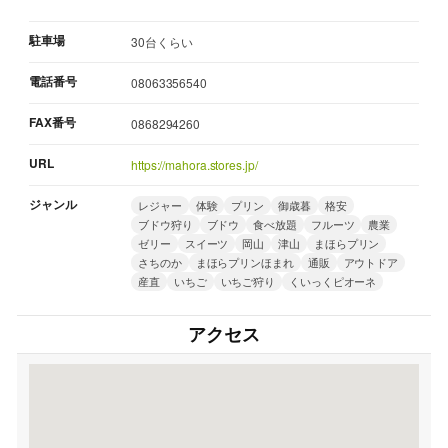
駐車場
30台くらい
電話番号
08063356540
FAX番号
0868294260
URL
https://mahora.stores.jp/
ジャンル
レジャー
体験
プリン
御歳暮
格安
ブドウ狩り
ブドウ
食べ放題
フルーツ
農業
ゼリー
スイーツ
岡山
津山
まほらプリン
さちのか
まほらプリンほまれ
通販
アウトドア
産直
いちご
いちご狩り
くいっくピオーネ
アクセス