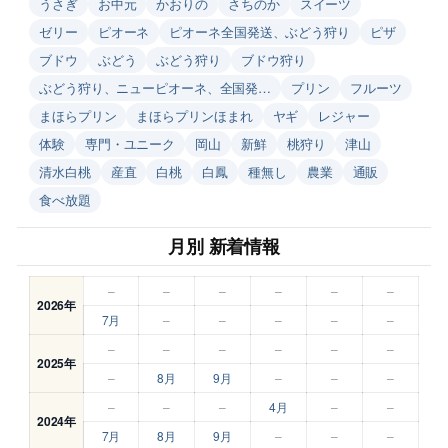
うさぎ
お中元
かおりの
さちのか
スイーツ
ゼリー
ピオーネ
ピオーネ全国発送、ぶどう狩り
ピザ
ブドウ
ぶどう
ぶどう狩り
ブドウ狩り
ぶどう狩り、ニューピオーネ、全国発…
プリン
フルーツ
まほらプリン
まほらプリンほまれ
ヤギ
レジャー
体験
専門・ユニーク
岡山
新鮮
桃狩り
津山
清水白桃
産直
白桃
白鳳
種無し
農業
通販
食べ放題
月別 新着情報
–
–
–
–
–
–
2026年
7月
–
–
–
–
–
–
–
–
–
–
–
2025年
–
8月
9月
–
–
–
–
–
–
4月
–
–
2024年
7月
8月
9月
–
–
–