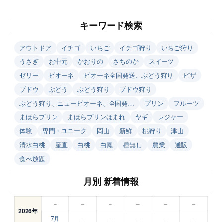
キーワード検索
アウトドア
イチゴ
いちご
イチゴ狩り
いちご狩り
うさぎ
お中元
かおりの
さちのか
スイーツ
ゼリー
ピオーネ
ピオーネ全国発送、ぶどう狩り
ピザ
ブドウ
ぶどう
ぶどう狩り
ブドウ狩り
ぶどう狩り、ニューピオーネ、全国発…
プリン
フルーツ
まほらプリン
まほらプリンほまれ
ヤギ
レジャー
体験
専門・ユニーク
岡山
新鮮
桃狩り
津山
清水白桃
産直
白桃
白鳳
種無し
農業
通販
食べ放題
月別 新着情報
–
–
–
–
–
–
2026年
7月
–
–
–
–
–