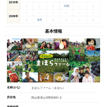
2010年
–
–
–
10月
–
–
–
–
–
–
–
–
2009年
–
8月
–
–
–
–
基本情報
名称(かな)
まほらファーム（まほら）
所在地
岡山県津山市野村891-2
営業時間