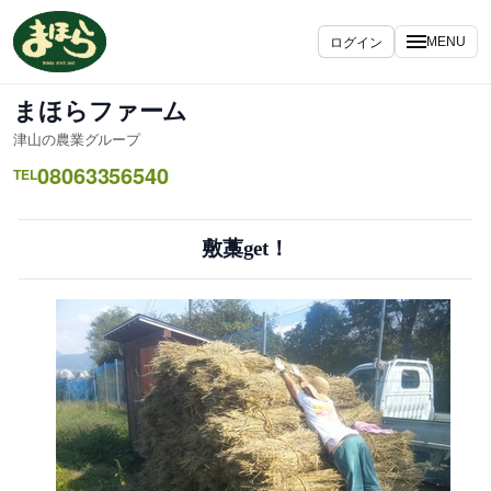
内
容
ログイン
MENU
を
ス
まほらファーム
キ
津山の農業グループ
ッ
08063356540
プ
TEL
敷藁get！