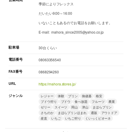
季節によりフレックス
だいたい9:00～16:00
いないこともあるのでお電話をお願いします。
E-mail: mahora_since2005@yahoo.co.jp
駐車場
30台くらい
電話番号
08063356540
FAX番号
0868294260
URL
https://mahora.stores.jp/
ジャンル
レジャー
体験
プリン
御歳暮
格安
ブドウ狩り
ブドウ
食べ放題
フルーツ
農業
ゼリー
スイーツ
岡山
津山
まほらプリン
さちのか
まほらプリンほまれ
通販
アウトドア
産直
いちご
いちご狩り
くいっくピオーネ