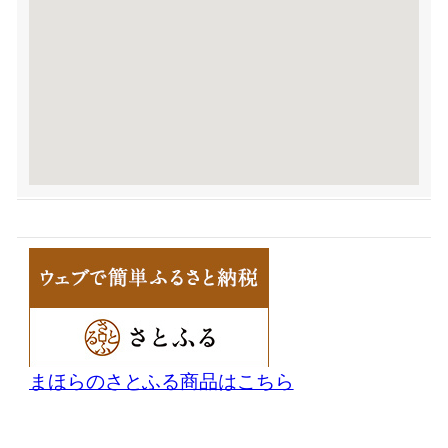
まほらのさとふる商品はこちら