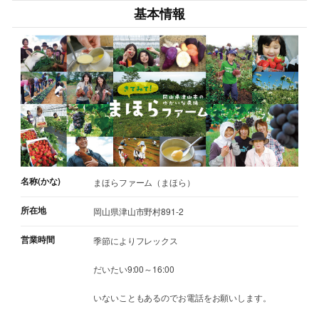
基本情報
名称(かな)
まほらファーム（まほら）
所在地
岡山県津山市野村891-2
営業時間
季節によりフレックス
だいたい9:00～16:00
いないこともあるのでお電話をお願いします。