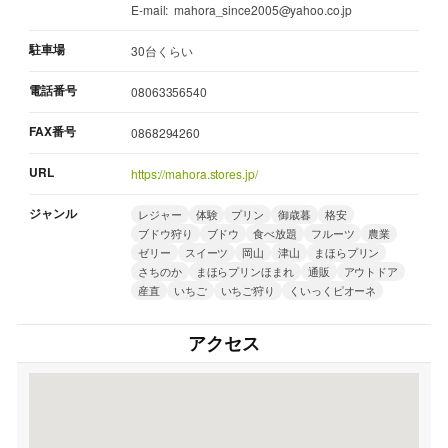
E-mail: mahora_since2005@yahoo.co.jp
駐車場
30台くらい
電話番号
08063356540
FAX番号
0868294260
URL
https://mahora.stores.jp/
ジャンル
レジャー
体験
プリン
御歳暮
格安
ブドウ狩り
ブドウ
食べ放題
フルーツ
農業
ゼリー
スイーツ
岡山
津山
まほらプリン
さちのか
まほらプリンほまれ
通販
アウトドア
産直
いちご
いちご狩り
くいっくピオーネ
アクセス