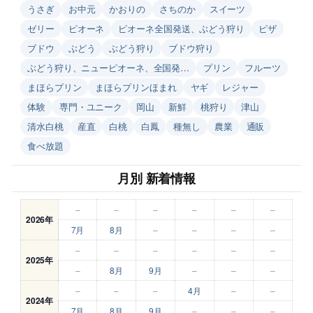
うさぎ
お中元
かおりの
さちのか
スイーツ
ゼリー
ピオーネ
ピオーネ全国発送、ぶどう狩り
ピザ
ブドウ
ぶどう
ぶどう狩り
ブドウ狩り
ぶどう狩り、ニューピオーネ、全国発…
プリン
フルーツ
まほらプリン
まほらプリンほまれ
ヤギ
レジャー
体験
専門・ユニーク
岡山
新鮮
桃狩り
津山
清水白桃
産直
白桃
白鳳
種無し
農業
通販
食べ放題
月別 新着情報
–
–
–
–
–
–
2026年
7月
8月
–
–
–
–
–
–
–
–
–
–
2025年
–
8月
9月
–
–
–
–
–
–
4月
–
–
2024年
7月
8月
9月
–
–
–