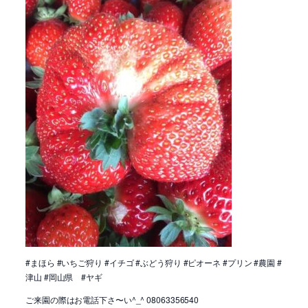
#まほら #いちご狩り #イチゴ #ぶどう狩り #ピオーネ #プリン #農園 #
津山 #岡山県 #ヤギ
ご来園の際はお電話下さ〜い^_^ 08063356540