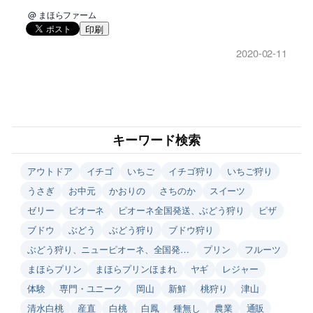
@ まほらファーム
印刷
2020-02-11
キーワード検索
アウトドア
イチゴ
いちご
イチゴ狩り
いちご狩り
うさぎ
お中元
かおりの
さちのか
スイーツ
ゼリー
ピオーネ
ピオーネ全国発送、ぶどう狩り
ピザ
ブドウ
ぶどう
ぶどう狩り
ブドウ狩り
ぶどう狩り、ニューピオーネ、全国発…
プリン
フルーツ
まほらプリン
まほらプリンほまれ
ヤギ
レジャー
体験
専門・ユニーク
岡山
新鮮
桃狩り
津山
清水白桃
産直
白桃
白鳳
種無し
農業
通販