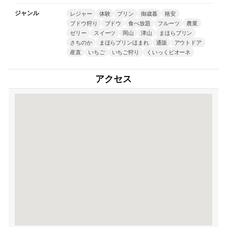
ジャンル
レジャー
体験
プリン
御歳暮
格安
ブドウ狩り
ブドウ
食べ放題
フルーツ
農業
ゼリー
スイーツ
岡山
津山
まほらプリン
さちのか
まほらプリンほまれ
通販
アウトドア
産直
いちご
いちご狩り
くいっくピオーネ
アクセス