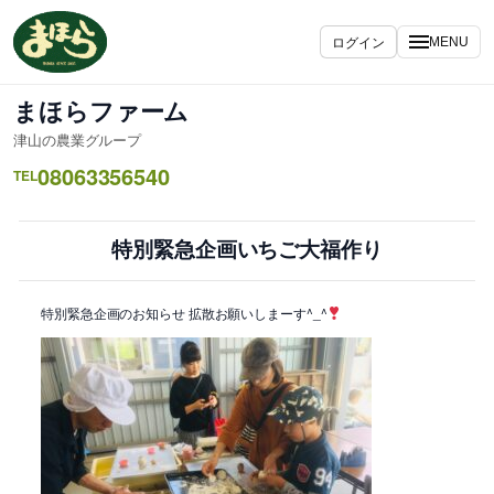
内
容
ログイン
MENU
を
ス
まほらファーム
キ
津山の農業グループ
ッ
08063356540
プ
TEL
特別緊急企画いちご大福作り
特別緊急企画のお知らせ 拡散お願いしまーす^_^