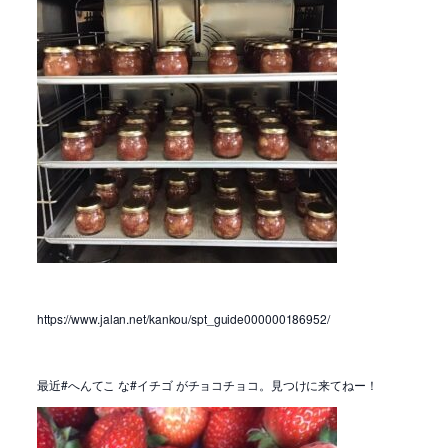
https://www.jalan.net/kankou/spt_guide000000186952/
最近#へんてこ な#イチゴ がチョコチョコ。見つけに来てねー！