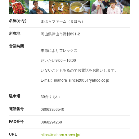
名称(かな)
まほらファーム（まほら）
所在地
岡山県津山市野村891-2
営業時間
季節によりフレックス
だいたい9:00～16:00
いないこともあるのでお電話をお願いします。
E-mail: mahora_since2005@yahoo.co.jp
駐車場
30台くらい
電話番号
08063356540
FAX番号
0868294260
URL
https://mahora.stores.jp/