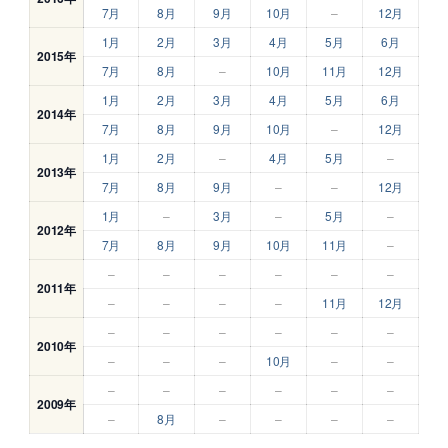
7月
8月
9月
10月
–
12月
1月
2月
3月
4月
5月
6月
2015年
7月
8月
–
10月
11月
12月
1月
2月
3月
4月
5月
6月
2014年
7月
8月
9月
10月
–
12月
1月
2月
–
4月
5月
–
2013年
7月
8月
9月
–
–
12月
1月
–
3月
–
5月
–
2012年
7月
8月
9月
10月
11月
–
–
–
–
–
–
–
2011年
–
–
–
–
11月
12月
–
–
–
–
–
–
2010年
–
–
–
10月
–
–
–
–
–
–
–
–
2009年
–
8月
–
–
–
–