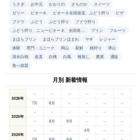
うさぎ
お中元
かおりの
さちのか
スイーツ
ゼリー
ピオーネ
ピオーネ全国発送、ぶどう狩り
ピザ
ブドウ
ぶどう
ぶどう狩り
ブドウ狩り
ぶどう狩り、ニューピオーネ、全国発…
プリン
フルーツ
まほらプリン
まほらプリンほまれ
ヤギ
レジャー
体験
専門・ユニーク
岡山
新鮮
桃狩り
津山
清水白桃
産直
白桃
白鳳
種無し
農業
通販
食べ放題
月別 新着情報
–
–
–
–
–
–
2026年
7月
8月
–
–
–
–
–
–
–
–
–
–
2025年
–
8月
9月
–
–
–
–
–
–
4月
–
–
2024年
7月
8月
9月
–
–
–