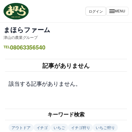
内
容
ログイン
MENU
を
ス
まほらファーム
キ
津山の農業グループ
ッ
08063356540
プ
TEL
記事がありません
該当する記事がありません。
キーワード検索
アウトドア
イチゴ
いちご
イチゴ狩り
いちご狩り