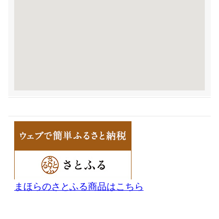
まほらのさとふる商品はこちら