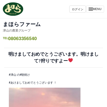
内
容
ログイン
MENU
を
ス
まほらファーム
キ
津山の農業グループ
ッ
08063356540
プ
TEL
明けましておめでとうございます。明けまし
て?狩りですよー
#津山 の#朝焼け
#あけましておめでとうございます ！