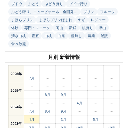
ブドウ
ぶどう
ぶどう狩り
ブドウ狩り
ぶどう狩り、ニューピオーネ、全国発…
プリン
フルーツ
まほらプリン
まほらプリンほまれ
ヤギ
レジャー
体験
専門・ユニーク
岡山
新鮮
桃狩り
津山
清水白桃
産直
白桃
白鳳
種無し
農業
通販
食べ放題
月別 新着情報
–
–
–
–
–
–
2026年
7月
–
–
–
–
–
–
–
–
–
–
–
2025年
–
8月
9月
–
–
–
–
–
–
4月
–
–
2024年
7月
8月
9月
–
–
–
1月
–
3月
–
5月
–
2023年
7月
8月
9月
10月
–
12月