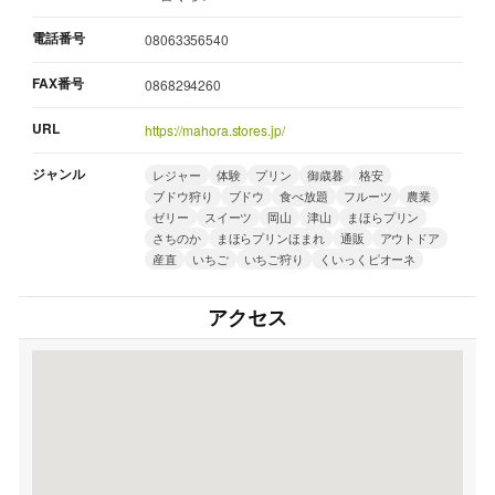
電話番号
08063356540
FAX番号
0868294260
URL
https://mahora.stores.jp/
ジャンル
レジャー
体験
プリン
御歳暮
格安
ブドウ狩り
ブドウ
食べ放題
フルーツ
農業
ゼリー
スイーツ
岡山
津山
まほらプリン
さちのか
まほらプリンほまれ
通販
アウトドア
産直
いちご
いちご狩り
くいっくピオーネ
アクセス