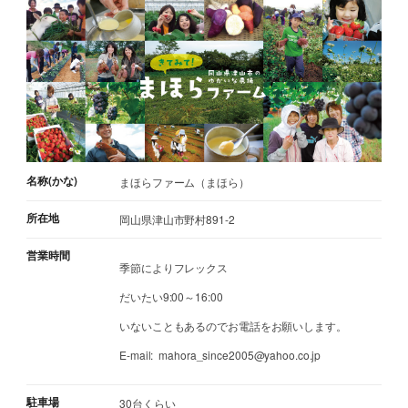
名称(かな)
まほらファーム（まほら）
所在地
岡山県津山市野村891-2
営業時間
季節によりフレックス
だいたい9:00～16:00
いないこともあるのでお電話をお願いします。
E-mail: mahora_since2005@yahoo.co.jp
駐車場
30台くらい