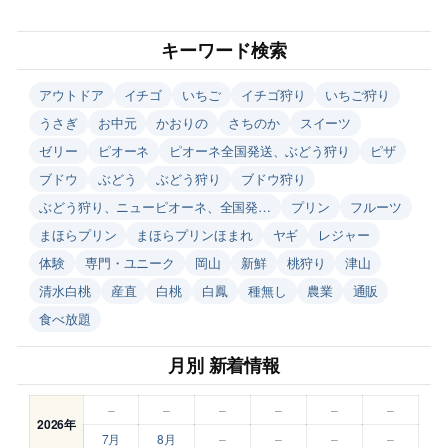
キーワード検索
アウトドア
イチゴ
いちご
イチゴ狩り
いちご狩り
うさぎ
お中元
かおりの
さちのか
スイーツ
ゼリー
ピオーネ
ピオーネ全国発送、ぶどう狩り
ピザ
ブドウ
ぶどう
ぶどう狩り
ブドウ狩り
ぶどう狩り、ニューピオーネ、全国発…
プリン
フルーツ
まほらプリン
まほらプリンほまれ
ヤギ
レジャー
体験
専門・ユニーク
岡山
新鮮
桃狩り
津山
清水白桃
産直
白桃
白鳳
種無し
農業
通販
食べ放題
月別 新着情報
–
–
–
–
–
–
2026年
7月
8月
–
–
–
–