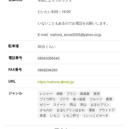
だいたい9:00～16:00
いないこともあるのでお電話をお願いします。
E-mail: mahora_since2005@yahoo.co.jp
駐車場
30台くらい
電話番号
08063356540
FAX番号
0868294260
URL
https://mahora.stores.jp/
ジャンル
レジャー
体験
プリン
御歳暮
格安
ブドウ狩り
ブドウ
食べ放題
フルーツ
農業
ゼリー
スイーツ
岡山
津山
まほらプリン
さちのか
まほらプリンほまれ
通販
アウトドア
産直
いちご
いちご狩り
くいっくピオーネ