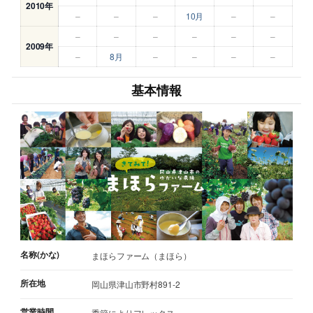
2010年
–
–
–
10月
–
–
–
–
–
–
–
–
2009年
–
8月
–
–
–
–
基本情報
名称(かな)
まほらファーム（まほら）
所在地
岡山県津山市野村891-2
営業時間
季節によりフレックス