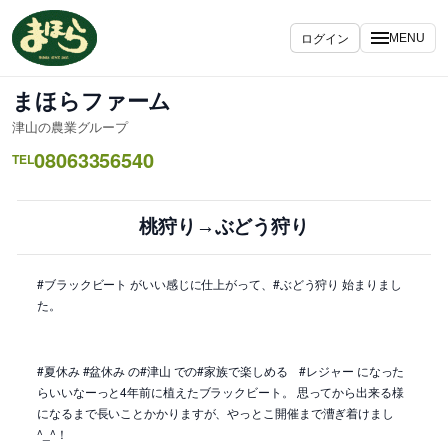
内
容
ログイン
MENU
を
ス
まほらファーム
キ
津山の農業グループ
ッ
08063356540
プ
TEL
桃狩り→ぶどう狩り
#ブラックビート がいい感じに仕上がって、#ぶどう狩り 始まりまし
た。
#夏休み #盆休み の#津山 での#家族で楽しめる #レジャー になった
らいいなーっと4年前に植えたブラックビート。 思ってから出来る様
になるまで長いことかかりますが、やっとこ開催まで漕ぎ着けまし
^_^！