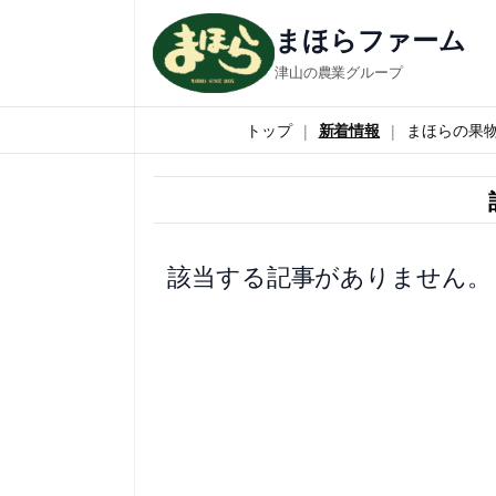
内
まほらファーム
容
津山の農業グループ
を
ス
トップ
新着情報
まほらの果
キ
ッ
プ
該当する記事がありません。