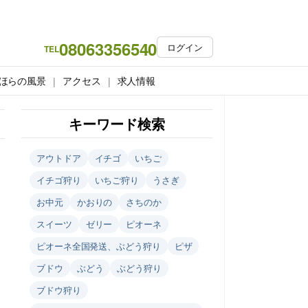
08063356540
ログイン
TEL
ほらの風景
アクセス
求人情報
キーワード検索
アウトドア
イチゴ
いちご
イチゴ狩り
いちご狩り
うさぎ
お中元
かおりの
さちのか
スイーツ
ゼリー
ピオーネ
ピオーネ全国発送、ぶどう狩り
ピザ
ブドウ
ぶどう
ぶどう狩り
ブドウ狩り